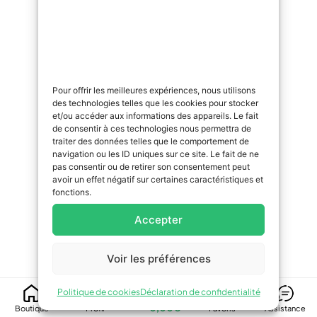
Pour offrir les meilleures expériences, nous utilisons
des technologies telles que les cookies pour stocker
et/ou accéder aux informations des appareils. Le fait
de consentir à ces technologies nous permettra de
traiter des données telles que le comportement de
navigation ou les ID uniques sur ce site. Le fait de ne
pas consentir ou de retirer son consentement peut
avoir un effet négatif sur certaines caractéristiques et
fonctions.
Accepter
Voir les préférences
0
Politique de cookies
Déclaration de confidentialité
0,00
€
Boutique
Profil
Favoris
Assistance