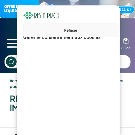
Refuser
Gérer le consentement aux cookies
Blog
Guide
Accueil
Résines
Modélisme et impression 3D
Résines
pour imprimantes 3D
RÉSINES POUR
IMPRIMANTES 3D