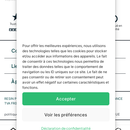
Trustpilot
Livraison rapide
Fabriqué en
Transactions
sécurité
sûres
Pour offrir les meilleures expériences, nous utilisons
Contacts
des technologies telles que les cookies pour stocker
et/ou accéder aux informations des appareils. Le fait
de consentir à ces technologies nous permettra de
Liens utiles
traiter des données telles que le comportement de
navigation ou les ID uniques sur ce site. Le fait de ne
pas consentir ou de retirer son consentement peut
À propos de nous
avoir un effet négatif sur certaines caractéristiques et
fonctions.
Accepter
RESIN PRO SASU, n° 4 Allée du Marais de Condé 60510 Rochy-Condé FRANCE
TVA FR05842797722 SIRET 842 797 722 00027 code NAF 4791B
|
|
Voir les préférences
politique de confidentialité
Politique de cookies
Politique de cookies UE
Déclaration de confidentialité