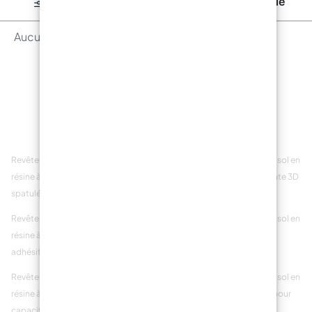
Afficher les catégories
Commande
Aucun produit trouvé.
Revêtements de sol en
Revêtements de sol en
Revêtements de sol en
résine à finition
résine à finition
résine fluorescente 3D
spatulée
texturée
Revêtements de sol en
Revêtements de sol en
Revêtements de sol en
résine à fort pouvoir
résine à forte
résine forts et
adhésif
adhérence
inaltérables
Revêtements de sol en
Revêtements de sol en
Revêtements de sol en
résine à grande
résine à grande
résine granulée pour
capacité d'adhérence
flexibilité
sable