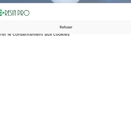
Refuser
rer le consentement aux cookies
ures à 99 €
ents
Accessoires et polissage
Sols et revêtements
Boug
NE POUR COULEES 2 CM MAXIMUM • RÉSINE
ONE-TO-ONE Résine Transpare