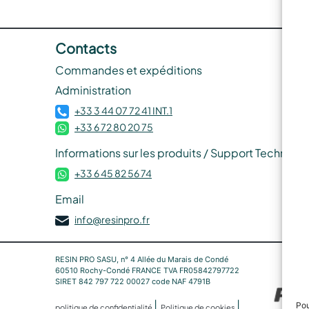
Contacts
Commandes et expéditions
Administration
+33 3 44 07 72 41 INT.1
+33 6 72 80 20 75
Informations sur les produits / Support Techniqu
+33 6 45 82 56 74
Email
info@resinpro.fr
RESIN PRO SASU, n° 4 Allée du Marais de Condé
60510 Rochy-Condé FRANCE TVA FR05842797722
SIRET 842 797 722 00027 code NAF 4791B
Pou
|
|
politique de confidentialité
Politique de cookies