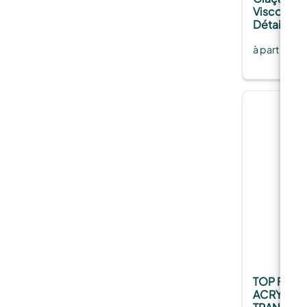
Viscosité :
Détaillés e
à partir de
TOP FINI
ACRYLIQUE