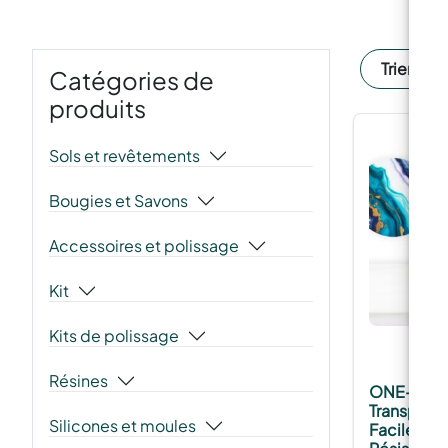
Trier par:
Catégories de
produits
Sols et revêtements
Bougies et Savons
Accessoires et polissage
Kit
Kits de polissage
Résines
ONE-TO-O
Transparent
Silicones et moules
Facile à Uti