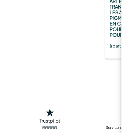
ART PRO 
TRANSPAR
LES ARTIST
PIGMENTS
EN CADEA
POUR RES
POUR ART
à partir de
Trustpilot
Service de livr