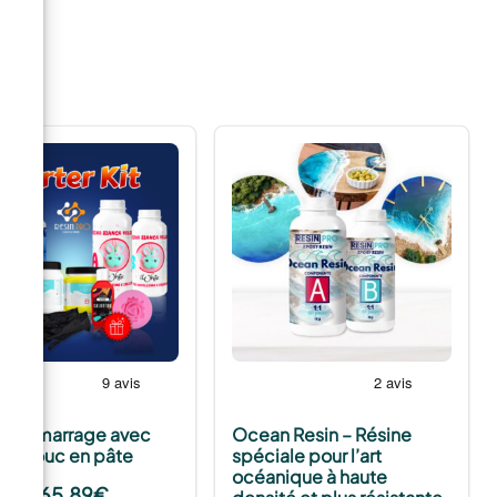
de démarrage avec
Ocean Resin – Résine
tchouc en pâte
spéciale pour l’art
océanique à haute
65,89
€
tir de