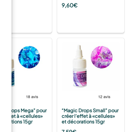
9,60
€
9
€
ic Drops Mega” pour
“Magic Drops Small” pour
 l’effet à «cellules»
créer l’effet à «cellules»
écorations 15gr
et décorations 15gr
€
7,59
€