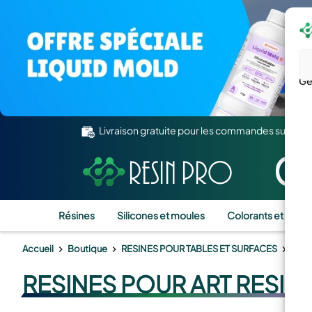
Gé
Livraison gratuite pour les commandes supérie
Résines
Silicones et moules
Colorants et Pigm
Accueil
Boutique
RESINES POUR TABLES ET SURFACES
RÉSI
RESINES POUR ART RESIN