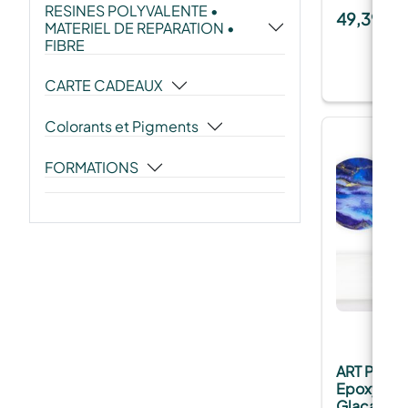
RESINES POLYVALENTE •
49,39
€
MATERIEL DE REPARATION •
FIBRE
CARTE CADEAUX
Colorants et Pigments
FORMATIONS
ART PRO D
Epoxy tra
Glaçage à