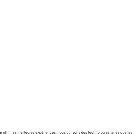
en 24h
Liens utiles
Expédition, retours et remb
Termes et conditions
Calcul de résine
e
FAQ
Contacts
r offrir les meilleures expériences, nous utilisons des technologies telles que les