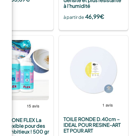
densité et plus résistante
à l’humidité
46,99
€
à partir de
TOILE RONDE D.40cm –
-TO-ONE FLEX La
IDEAL POUR RESINE-ART
ne Flexible pour des
ET POUR ART
ets Ambitieux ! 500 gr