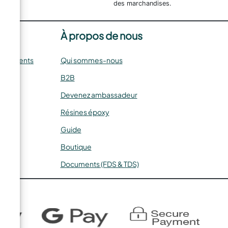
des marchandises.
À propos de nous
oursements
Qui sommes-nous
B2B
Devenez ambassadeur
Résines époxy
Guide
Boutique
Documents (FDS & TDS)