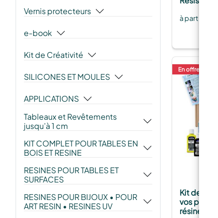
Résistante 
Vernis protecteurs
à partir de
e-book
Kit de Créativité
En offre
SILICONES ET MOULES
APPLICATIONS
Tableaux et Revêtements
jusqu’à 1 cm
KIT COMPLET POUR TABLES EN
BOIS ET RESINE
RESINES POUR TABLES ET
SURFACES
Kit de créa
RESINES POUR BIJOUX • POUR
vos propre
ART RESIN • RESINES UV
résine