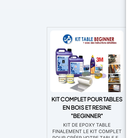
produits ou à vous recommander
né
le produit de notre large gamme
de
le plus adapté à vos créations.
N'attend pas! Rejoignez notre
c
communauté d'artistes et de
l’
créatifs. Ajoutez ce produit à
votre panier maintenant et
commencez à créer des
merveilles avec Epoxytable 5.
KIT COMPLET POUR TABLES
EN BOIS ET RESINE
r
"BEGINNER"
i
ar
KIT DE EPOXY TABLE
FINALEMENT LE KIT COMPLET
POUR CRÉER VOTRE TABLE EN