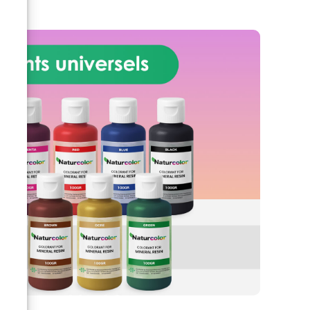
x,
sans dépenser une fortune ! Le
DIY
kit BEGINNER vous permettra de
,
créer facilement et rapidement
votre table en bois et résine. Le
KIT DEBUTANT comprend : 8 kg
Résine époxy transparente pour
ort
pièces coulées jusqu'à 2 cm Film
antiadhésif, brillant "Shiny
Shield" (suffisant pour une
surface de 0,5 m2) Pâte silicone
t
non toxique pour sceller (500g)
aux
KIT de polissage (jeu de disques
•
de polissage + pâte à polir
et
professionnelle Epoxy Polish)
e
Instructions étape par étape
cm
pour créer le coffrage et verser
ées
la résine. Le kit BEGINNER est
!
suffisant pour créer une table
d'une superficie de 0,5 m2 (par
e
exemple 50 cm x 90 cm, 2 cm
sage
d'épaisseur) *. Le KIT PRO