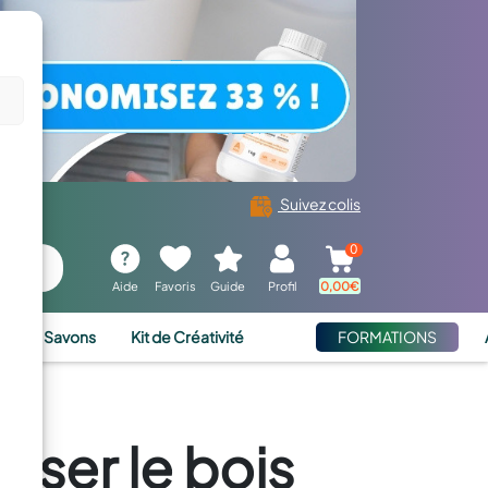
Suivez colis
0
Aide
Favoris
Guide
Profil
0,00
€
ies et Savons
Kit de Créativité
FORMATIONS
iser le bois