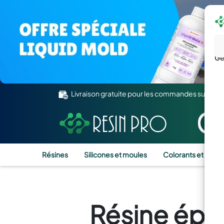
Gé
Livraison gratuite pour les commandes supérie
Résines
Silicones et moules
Colorants et Pigm
Résine épox