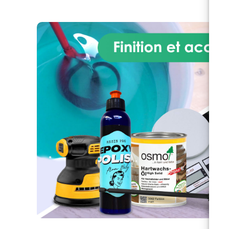
Voici enfin la solution, sans
dépenser une fortune ! Le kit
d'
BEGINNER vous permettra de
créer rapidement et facilement
votre table en bois et résine. Le
KIT BEGINNER comprend: 8 kg
ré
de résine époxy transparente
pour les coulures jusqu'à 2 cm
Film antiadhésif Shiny Shield
(suffisant pour une surface de
p
0,5 m2) : 2m*16cm + 1m*32cm
Pâte de silicone non toxique
app
pour étanchéité (500g) KIT de
s
polissage (jeu de papiers
s
abrasifs + pâte à polir
pou
professionnelle 3M) Des
d
instructions détaillées pour
des
créer le coffrage étape par
ré
étape et couler la résine. Le kit
Co
BEGINNER est suffisant pour
boi
créer une table d’une surface de
: 