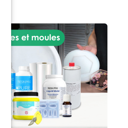
n
moderne en bois et résine ? Voici
enfin la solution, sans dépenser
r
une fortune ! Le kit vous
permettra de créer facilement et
nt
rapidement votre propre table
en bois et résine. Lire avant
nt
utilisation Téléchargez les
,
instructions pour un polissage
qui
parfait ! Pour un doute ou un
résistent à l'épreuve du temps.
simple conseil, contactez le
service technique ResinPro
e
nce
ée,
s
e
ar
?