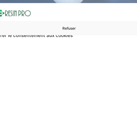
Refuser
rer le consentement aux cookies
ures à 99 €
ents
Accessoires et polissage
Sols et revêtements
Boug
Accueil
Résine époxy pour imperméabiliser le bois
y pour imperméabil