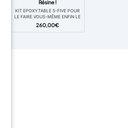
Résine !
ois
KIT EPOXYTABLE 5-FIVE POUR
LE FAIRE VOUS-MÊME ENFIN LE
du
KIT COMPLET POUR CRÉER
260,00
€
VOTRE TABLE BOIS ET RÉSINE !
ion
Vous trouverez tout ce dont
r et
vous avez besoin pour créer le
ne
coffrage, la résine et le
 les
polissage final, y compris des
au,
instructions détaillées pour
able
créer le coffrage et les astuces
e
pour couler la résine, en
t
quelques étapes simples. Grâce
s
au nouveau film "Shiny Shield",
créer une table n'a jamais été
e
aussi simple. Vous n'avez plus
e.
d'excuses, choisissez la taille qui
vous convient : Débutant, PRO
ou… XXL ! Vous n'avez aucune
elà
expérience mais vous avez
toujours voulu une belle table