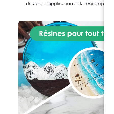
anti-jaunissement, notre résine
A 0
durable. L’application de la résine époxy
époxy conserve sa transparence
dans le temps. Sa faible densité
empêche l'incorporation de
d'
bulles d'air, ce qui la rend idéale
de
pour incorporer des objets et
compatible avec les moules en
in
silicone et en bois. Avec une
finition entièrement brillante et
EP
autonivelante, le durcissement
complet prend environ 48 à 72
p
heures - selon les conditions
ét
météorologiques et
environnementales - mais il sera
E
déjà utilisable après environ 24
i
heures.
Sûre et certifiée–
co
Fièrement fabriquée à 100% en
d
Italie, notre résine époxy est
int
accompagnée d'un certificat de
non-toxicité. Il est sans solvant,
a
sans BPA et sans odeur, ce qui