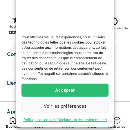
moules rapide
Trustpilot
Livraison rapide
Fabriqué en sécurité
Transactions sûres
Pour offrir les meilleures expériences, nous utilisons
des technologies telles que les cookies pour stocker
et/ou accéder aux informations des appareils. Le fait
de consentir à ces technologies nous permettra de
Contacts
traiter des données telles que le comportement de
navigation ou les ID uniques sur ce site. Le fait de ne
pas consentir ou de retirer son consentement peut
avoir un effet négatif sur certaines caractéristiques et
fonctions.
Liens utiles
Accepter
Voir les préférences
À propos de nous
0
Politique de cookies
Déclaration de confidentialité
0,00
€
Boutique
Profil
Favoris
Assistance