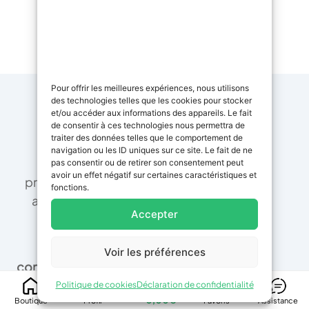
Pour offrir les meilleures expériences, nous utilisons
des technologies telles que les cookies pour stocker
et/ou accéder aux informations des appareils. Le fait
Assistance complète !
de consentir à ces technologies nous permettra de
traiter des données telles que le comportement de
navigation ou les ID uniques sur ce site. Le fait de ne
Nous offrons un soutien continu de la
pas consentir ou de retirer son consentement peut
avoir un effet négatif sur certaines caractéristiques et
préparation à la demande finale, avec une
fonctions.
assistance à distance, garantissant une
Accepter
expérience sans tracas.
Parlez à un spécialiste et passez une
Voir les préférences
commande par téléphone sans inscription ni
carte de crédit !
0
Politique de cookies
Déclaration de confidentialité
0,00
€
Boutique
Profil
Favoris
Assistance