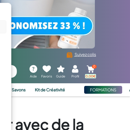
Suivez colis
0
Aide
Favoris
Guide
Profil
0,00
€
ies et Savons
Kit de Créativité
FORMATIONS
r avec de la