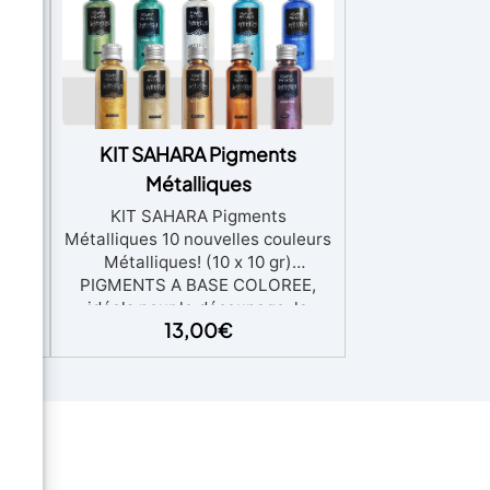
 –
KIT SAHARA Pigments
 à
Métalliques
KIT SAHARA Pigments
Métalliques 10 nouvelles couleurs
CONE
Métalliques! (10 x 10 gr)
-
PIGMENTS A BASE COLOREE,
cone
idéals pour le découpage, la
te :
13,00
€
décoration et tout ce qui
t
concerne le bricolage. En les
 à
ajoutant simplement aux résines,
 «
peintures ou vernis, vous pouvez
 et
exprimer votre créativité à travers
e
des nuances vraiment vives.
n
Pigments métalliques très