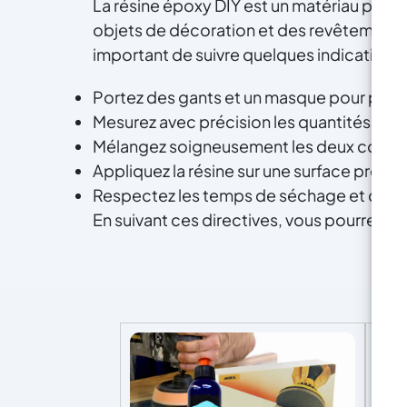
La résine époxy DIY est un matériau polyva
objets de décoration et des revêtements pe
important de suivre quelques indications 
Portez des gants et un masque pour protég
Mesurez avec précision les quantités de 
Mélangez soigneusement les deux composan
Appliquez la résine sur une surface propre 
Respectez les temps de séchage et de dur
En suivant ces directives, vous pourrez réa