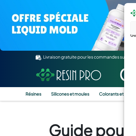
Gé
Livraison gratuite pour les commandes supérie
Résines
Silicones et moules
Colorants et Pigm
Guide pour 