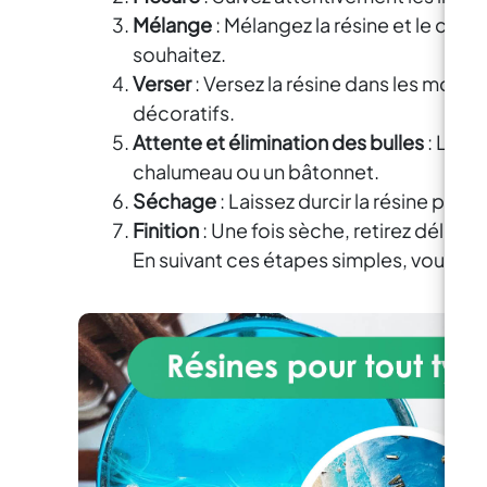
t
pou
Mélange
: Mélangez la résine et le cata
pea
souhaitez.
ga
rapp
obje
Verser
: Versez la résine dans les moul
pro
spe
uti
décoratifs.
d
deux
Attente et élimination des bulles
: Laiss
témo
indi
so
chalumeau ou un bâtonnet.
su
Séchage
: Laissez durcir la résine pend
seu
Finition
: Une fois sèche, retirez délica
lam
pri
En suivant ces étapes simples, vous pou
au s
da
De
d'as
a
d
en
v
d'a
pol
prop
con
cour
rép
a
sur 
à vo