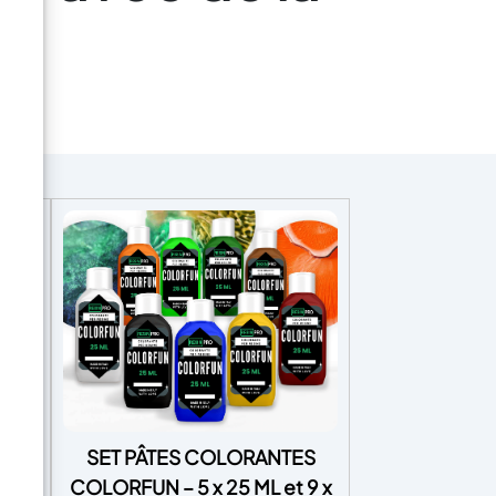
ouc
SET PÂTES COLORANTES
uple
COLORFUN – 5 x 25 ML et 9 x