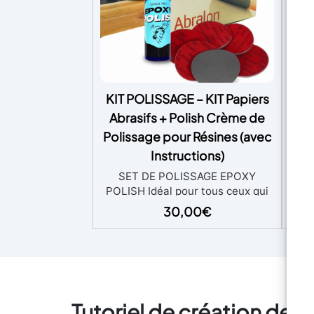
KIT POLISSAGE – KIT Papiers
U
Abrasifs + Polish Crème de
Fo
Polissage pour Résines (avec
Rév
de b
Instructions)
UV-
SET DE POLISSAGE EPOXY
– 
POLISH Idéal pour tous ceux qui
CRÉ
veulent rendre une surface
30,00
€
d
brillante, il est composé de 6
créa
disques «Mirka» de quelques
Dit
millimètres d'épaisseur avec des
séch
grains non agressifs : 360, 500,
inst
1000, 2000, 3000, 4000. Le set
bri
comprend : - ABRALON 150mm
fo
Tutoriel de création de r
360 - ABRALON 150mm Grip 500 -