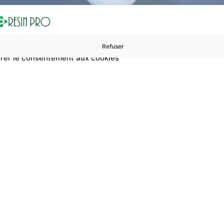
Refuser
rer le consentement aux cookies
ures à 99 €
ents
Accessoires et polissage
Sols et revêtements
Boug
Accueil
Guide pour débutants pour créer avec de la résine
débutants pour crée