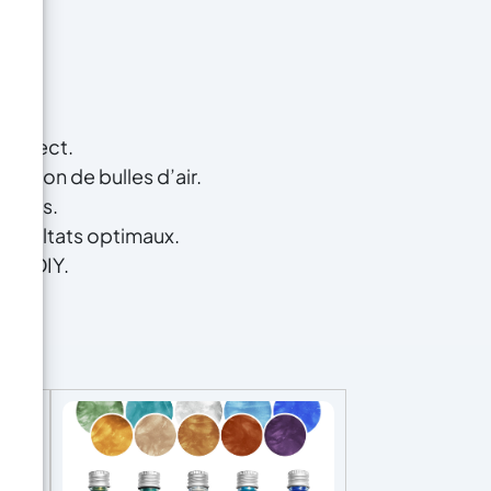
correct.
ation de bulles d’air.
rences.
 résultats optimaux.
oxy DIY.