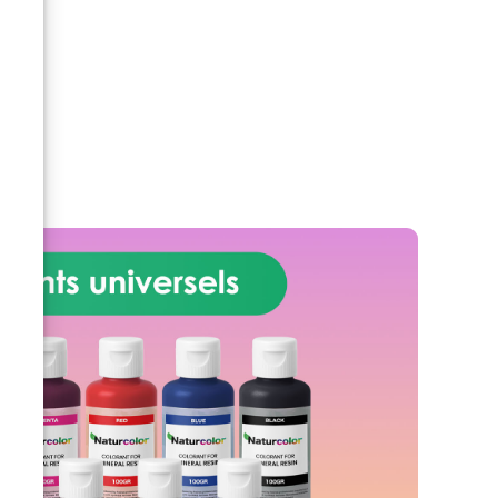
e
CRÉATION garantit que les
surfaces ne sont plus collantes
après durcissement, ce qui vous
permet d'économiser du temps
et de la frustration.
Créations
personnalisées à portée de main
– Découvrez la joie de créer en
toute liberté. Nos matériaux
acryliques et non toxiques
garantissent que vos bijoux et
objets de décoration sont sûrs
et spectaculaires.
Processus
de durcissement rapide - Soyez
témoin de la magie qui se
déroule sous vos yeux ! UV-
CRÉATION durcit
instantanément en seulement
60 secondes sous une lampe UV
de 36W ou se prélasse au soleil
pendant 1 à 2 heures.
Des
possibilités infinies vous
attendent – Des merveilles