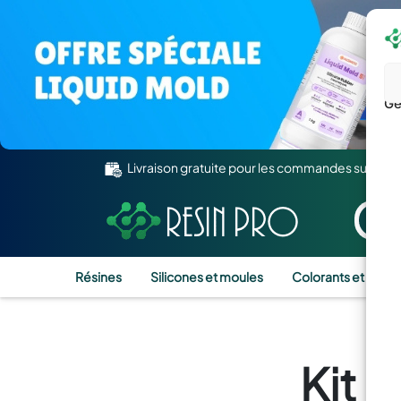
Gé
Livraison gratuite pour les commandes supérie
Résines
Silicones et moules
Colorants et Pigm
Kit 