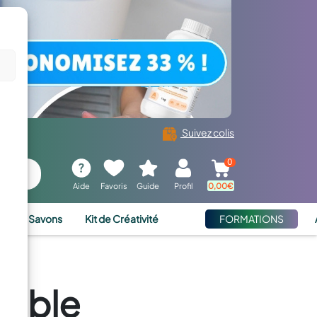
Suivez colis
0
Aide
Favoris
Guide
Profil
0,00
€
ies et Savons
Kit de Créativité
FORMATIONS
sable