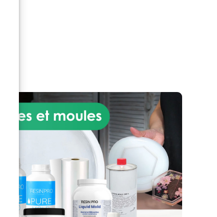
r
e
des
e