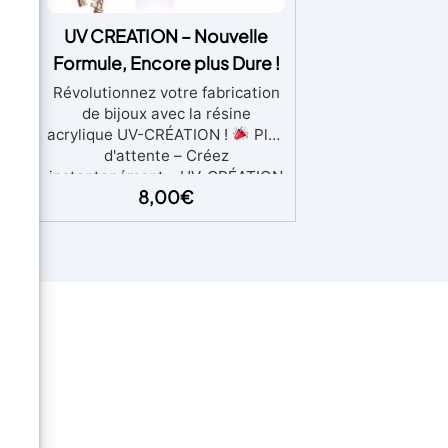
ers
UV CREATION – Nouvelle
de
Formule, Encore plus Dure !
s
Révolutionnez votre fabrication
de bijoux avec la résine
acrylique UV-CRÉATION !
Plus
Y
d'attente – Créez
qui
instantanément – UV-CRÉATION
e
8,00
€
est votre compagnon de
 6
création ultime pour des
es
créations rapides et sans tracas.
 des
Dites adieu aux longs temps de
00,
séchage et bonjour aux résultats
set
instantanés !
Dureté
mm
maximale, brillance ultime –
500
Notre nouvelle formule garantit
0 -
une dureté de premier ordre et
une finition claire et brillante
sans égal.
Formule rapide –
ème
La formule innovante d'UV-