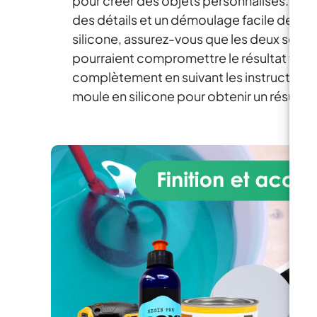
pour créer des objets personnalisés. La ré
détaillées étape par étape et
mêm
technique guidée pour des
irr
des détails et un démoulage facile de l’obj
résultats sûrs.
Créations
En
silicone, assurez-vous que les deux sont 
personnalisables – Possibilité
pourraient compromettre le résultat final. 
d’ajouter des couleurs, des
complètement en suivant les instructions 
paillettes ou de petits objets
mê
décoratifs.
p
moule en silicone pour obtenir un résultat 
Sé