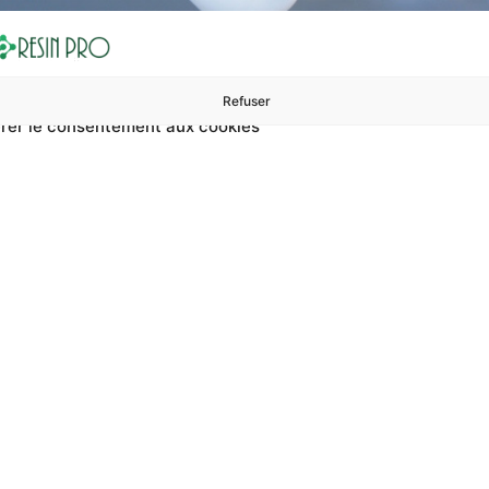
Refuser
rer le consentement aux cookies
ures à 99 €
ents
Accessoires et polissage
Sols et revêtements
Boug
Accueil
Kit de résine personnalisable
de résine personnali