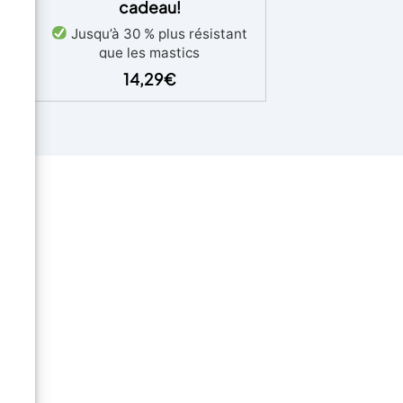
cadeau!
Jusqu’à 30 % plus résistant
iel
que les mastics
t
monocomposants
Zéro retrait
14,29
€
et
: parfait aussi pour l’extérieur
Pigments, spatule et gants
inclus
Compatible avec
t
peintures et finitions
Facile à
poncer et à finir
que
t
s à
x
u
e
.
ps :