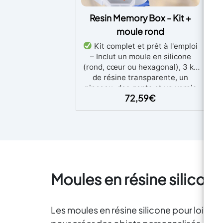
Resin Memory Box - Kit +
E
moule rond
Kit complet et prêt à l'emploi
Re
– Inclut un moule en silicone
p
(rond, cœur ou hexagonal), 3 kg
de résine transparente, un
pinceau, des gants et un vernis
au
72,59
€
de finition.
Préservez vos
p
souvenirs floraux – Idéal pour
t
encapsuler des bouquets de
mariée, des fleurs séchées, des
p
couronnes et des compositions
f
artistiques.
Transparence
ad
cristalline et durable – Résine
époxy anti-jaunissement,
Moules en résine silicone 
parfaite pour des
encapsulations profondes et
pr
limpides.
Facile même pour
aut
Les moules en résine silicone pour loisirs c
les débutants – Instructions
su