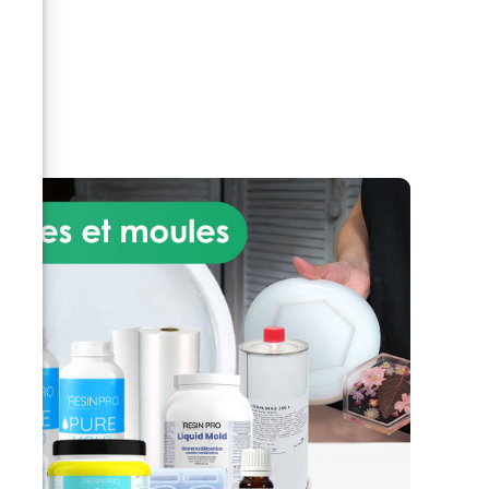
à
end
s
ple
é,
 la
ans
Avec
nt
s.
une
ne
r,
sans
 à