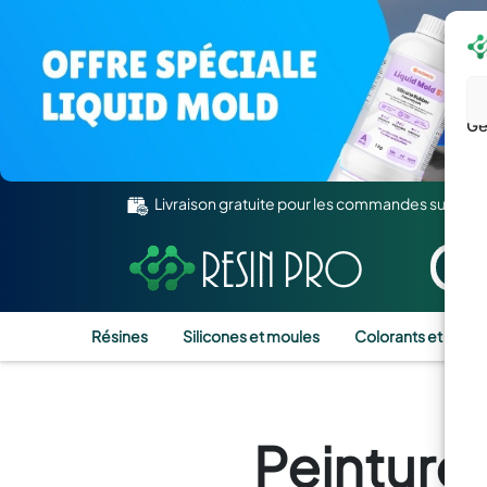
Gé
Livraison gratuite pour les commandes supérie
Résines
Silicones et moules
Colorants et Pigm
Peinture