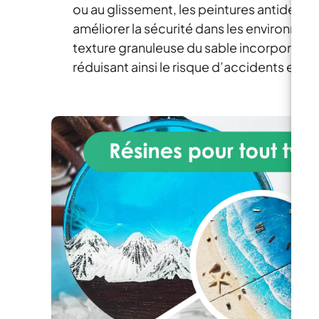
r
des résines de haute
ou au glissement, les peintures antidérap
3
technologie assurent une
améliorer la sécurité dans les environne
Ma
résistance à l'usure et une
texture granuleuse du sable incorporé da
stabilité des couleurs au fil des
réduisant ainsi le risque d’accidents et de
années.
co
de 