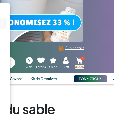
Suivez colis
0
Aide
Favoris
Guide
Profil
0,00
€
ies et Savons
Kit de Créativité
FORMATIONS
 du sable