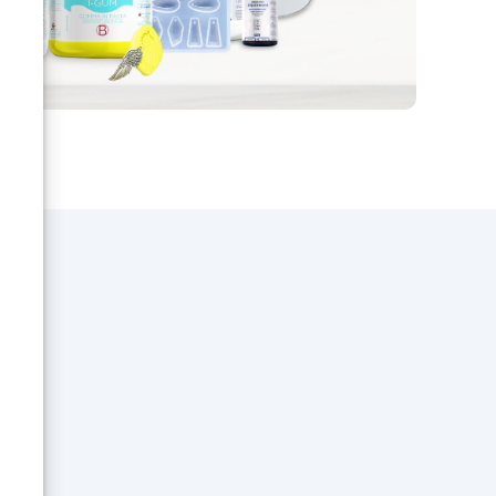
pour
que
x
e
sol.
 ?
vous
e
e
s,
enir
ils
ls
a
!