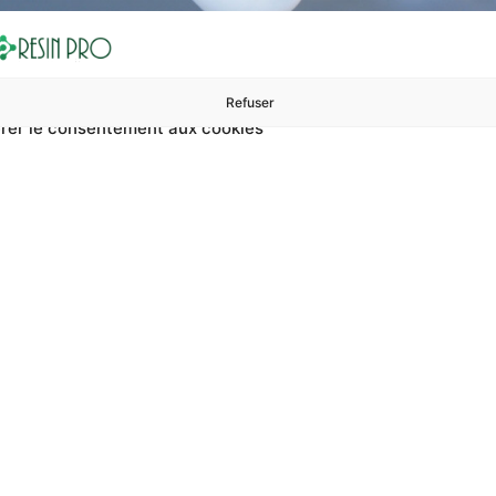
Refuser
rer le consentement aux cookies
ures à 99 €
ents
Accessoires et polissage
Sols et revêtements
Boug
Accueil
Peinture antidérapante avec du sable
 antidérapante avec