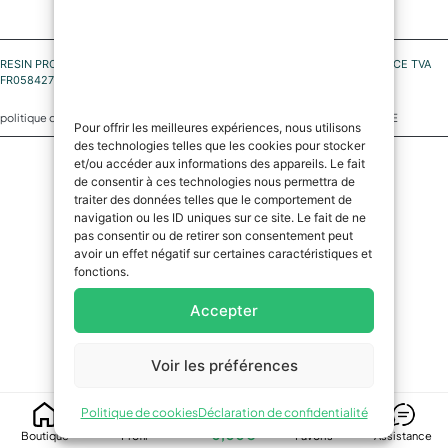
RESIN PRO SASU, n° 4 Allée du Marais de Condé 60510 Rochy-Condé FRANCE TVA
FR05842797722 SIRET 842 797 722 00027 code NAF 4791B
|
|
politique de confidentialité
Politique de cookies
Politique de cookies UE
Pour offrir les meilleures expériences, nous utilisons
des technologies telles que les cookies pour stocker
et/ou accéder aux informations des appareils. Le fait
de consentir à ces technologies nous permettra de
traiter des données telles que le comportement de
navigation ou les ID uniques sur ce site. Le fait de ne
pas consentir ou de retirer son consentement peut
avoir un effet négatif sur certaines caractéristiques et
fonctions.
Accepter
Voir les préférences
0
Politique de cookies
Déclaration de confidentialité
0,00
€
Boutique
Profil
Favoris
Assistance