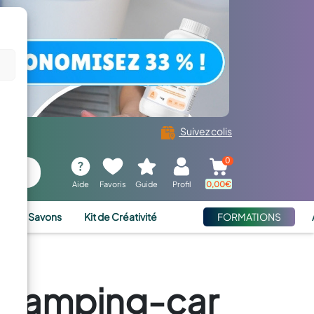
Suivez colis
0
Aide
Favoris
Guide
Profil
0,00
€
ies et Savons
Kit de Créativité
FORMATIONS
u camping-car