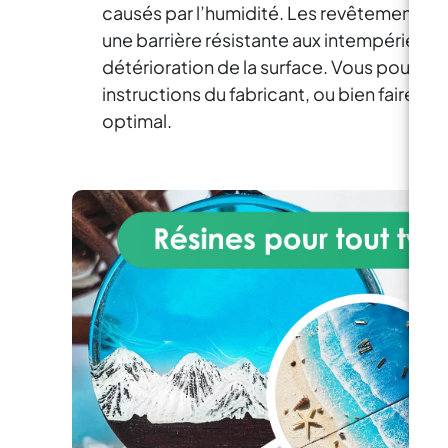
r
causés par l’humidité. Les revêtements pr
3
une barrière résistante aux intempéries et 
Ma
détérioration de la surface. Vous pouvez 
instructions du fabricant, ou bien faire a
co
optimal.
de 