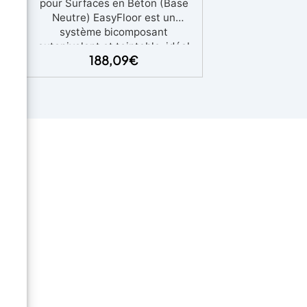
pour Surfaces en Béton (Base
Neutre) EasyFloor est un
Kg
système bicomposant
-
autonivelant et teintable, idéal
nts
188,09
€
pour rénover rapidement tout
ues
type de sol avec une finition
s,
résistante, uniforme et
 et
personnalisable. Il s’applique
aux
facilement en deux étapes et
é
adhère même sur des surfaces
ment
difficiles, y compris verticales.
erre
Application en 2 couches : la
e à
première au rouleau comme
un
primaire, la seconde en couche
it
autonivelante directement sur la
surface.
Adhérence parfaite
ans
même sur des surfaces humides,
ns,
irrégulières ou endommagées.
Entièrement teintable avec les
pigments de votre choix.
Résistant au piétinement et
s
même carrossable (avec finition