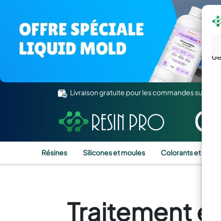
Gé
Livraison gratuite pour les commandes supérie
Résines
Silicones et moules
Colorants et Pigm
Traitement e