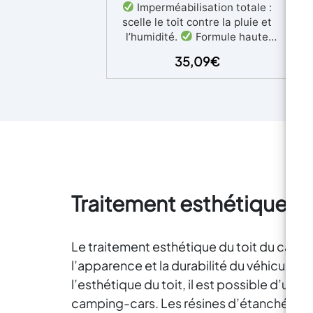
Imperméabilisation totale :
scelle le toit contre la pluie et
l’humidité.
Formule haute
jau
résistance, spécifique pour
35,09
€
camping-cars, vans et
caravanes.
Adhérence
excellente sur fibre de verre,
aluminium et tôle.
Résiste
aux variations de température
ag
de -20°C à +80°C.
Application
simple au rouleau, pinceau ou
pulvérisation airless.
Durée
ma
plurielle : protection élastique,
et
Traitement esthétique d
anti-UV et durable dans le
sel
temps.
a
A
Le traitement esthétique du toit du camp
p
l’apparence et la durabilité du véhicule ré
in
l’esthétique du toit, il est possible d’uti
su
camping-cars. Les résines d’étanchéité ai