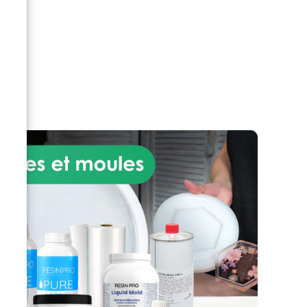
polyuréthane anti-rayures).
Séchage rapide : application du
cycle complet en une seule
journée.