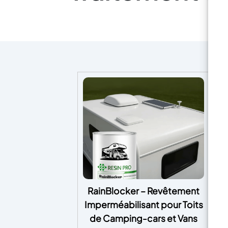
RainBlocker – Revêtement
Imperméabilisant pour Toits
Ca
de Camping-cars et Vans
B