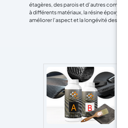
étagères, des parois et d’autres compos
à différents matériaux, la résine époxy es
améliorer l’aspect et la longévité des int