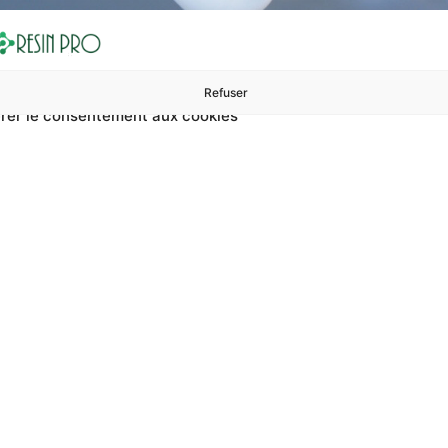
Refuser
rer le consentement aux cookies
ures à 99 €
ents
Accessoires et polissage
Sols et revêtements
Boug
Accueil
Traitement esthétique du toit du camping-car
sthétique du toit d