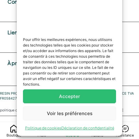
Contacts
Liens utiles
Pour offrir les meilleures expériences, nous utilisons
des technologies telles que les cookies pour stocker
et/ou accéder aux informations des appareils. Le fait
de consentir à ces technologies nous permettra de
traiter des données telles que le comportement de
À propos de nous
navigation ou les ID uniques sur ce site. Le fait de ne
pas consentir ou de retirer son consentement peut
avoir un effet négatif sur certaines caractéristiques et
fonctions.
RESIN PRO SASU, n° 4 Allée du Marais de Condé 60510 Rochy-Condé FRANCE TVA
Accepter
FR05842797722 SIRET 842 797 722 00027 code NAF 4791B
|
|
politique de confidentialité
Politique de cookies
Politique de cookies UE
Voir les préférences
0
Politique de cookies
Déclaration de confidentialité
0,00
€
Boutique
Profil
Favoris
Assistance