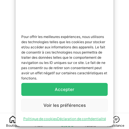
Pour offrir les meilleures expériences, nous utilisons
des technologies telles que les cookies pour stocker
et/ou accéder aux informations des appareils. Le fait
de consentir à ces technologies nous permettra de
traiter des données telles que le comportement de
navigation ou les ID uniques sur ce site. Le fait de ne
pas consentir ou de retirer son consentement peut
avoir un effet négatif sur certaines caractéristiques et
fonctions.
Accepter
Voir les préférences
0
Politique de cookies
Déclaration de confidentialité
0,00
€
Boutique
Profil
Favoris
Assistance