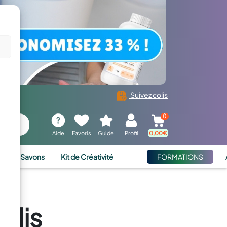
Suivez colis
0
Aide
Favoris
Guide
Profil
0,00
€
ies et Savons
Kit de Créativité
FORMATIONS
ndis