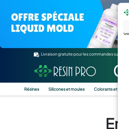
Gé
Livraison gratuite pour les commandes supérie
Résines
Silicones et moules
Colorants et Pigm
End