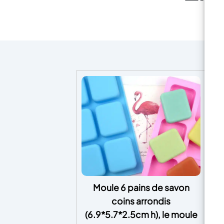
Moule 6 pains de savon
Ré
coins arrondis
La
(6.9*5.7*2.5cm h), le moule