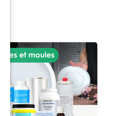
sans risque de casse ou de
ine
lacérations ; Compatible avec
nce
l
les résines, les cires, le gypse, le
ité
métal coulé à faible teneur, le
e
savon ou le ciment ; Longue
éale
ouvrabilité pour garantir une
et
précision maximale du moule ;
 en
Durable : garantit jusqu'à 50
ne
moulages parfaits avec le moule
 et
habituel ; Couleur blanche, qui
ent
peut être colorée à volonté ;
 72
Certificat de non-toxicité après
ns
catalyse par contact avec la
peau.
sera
 24
e–
 en
st
 de
ant,
qui