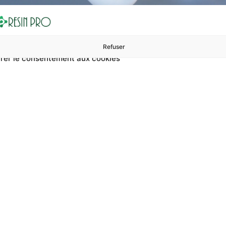
Refuser
rer le consentement aux cookies
ures à 99 €
ents
Accessoires et polissage
Sols et revêtements
Boug
Accueil
Enduit pour coins arrondis
uit pour coins arro