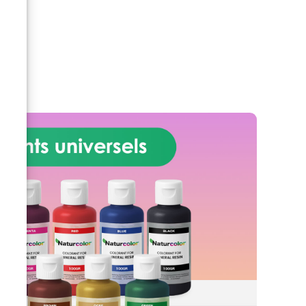
 main
ensemble, vous obtiendrez de
nouvelles nuances fantastiques.
t en
Cela permet d'obtenir l'effet
"veiné" (voir photo). Non toxique:
s en
vous n’aurez pas de craintes à les
oint
utiliser pour des créations, des
travaux artistiques ou artisanaux.
Fabriqué avec des matériaux non
toxiques, n'hésitez pas à l'utiliser.
Excellent pour la décoration de la
maison, la fabrication de bijoux,
les accessoires du vêtement et
autres objets d'artisanat. Utilisé
pour recouvrir les tables en bois
et en résine, pour fabriquer des
peintures à base de résine.