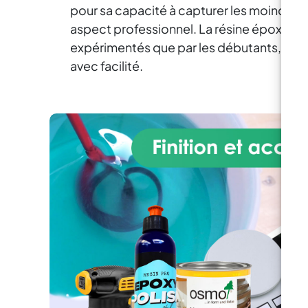
pour sa capacité à capturer les moindres dé
per
– D
aspect professionnel. La résine époxy pou
t
expérimentés que par les débutants, car e
avec facilité.
ga
obje
spe
d
témo
so
seu
lam
au s
De
a
en
v
pol
con
cour