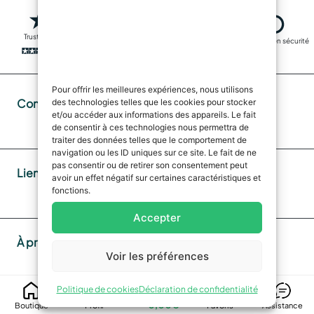
Trustpilot
Livraison rapide
Fabriqué en sécurité
Transactions sûres
Pour offrir les meilleures expériences, nous utilisons
Contacts
des technologies telles que les cookies pour stocker
et/ou accéder aux informations des appareils. Le fait
de consentir à ces technologies nous permettra de
traiter des données telles que le comportement de
navigation ou les ID uniques sur ce site. Le fait de ne
pas consentir ou de retirer son consentement peut
Liens utiles
avoir un effet négatif sur certaines caractéristiques et
fonctions.
Accepter
À propos de nous
Voir les préférences
0
Politique de cookies
Déclaration de confidentialité
0,00
€
Boutique
Profil
Favoris
Assistance
RESIN PRO SASU, n° 4 Allée du Marais de Condé 60510 Rochy-Condé FRANCE TVA