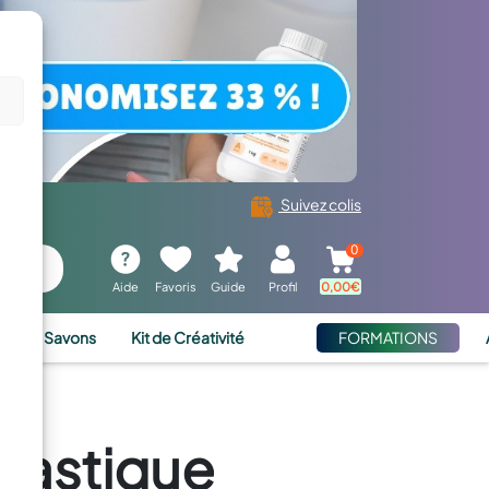
Suivez colis
0
Aide
Favoris
Guide
Profil
0,00
€
ies et Savons
Kit de Créativité
FORMATIONS
plastique