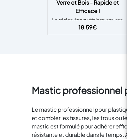
Verre et Bois - Rapide et
R
Efficace !
La résine époxy Weicon est une
Ca
pâte modelable, qui contient des
dé
18,59
€
poudres minérales, résistante à
su
des températures jusqu'à + 200
e
° C (+ 392 ° F). Une fois durcie,
pro
elle peut être travaillée
mécaniquement et peinte. Elle
convient à la réparation des
pr
métaux, du bois, du verre, du
caoutchouc, de la céramique, du
béton et du plastique. Elle
Mastic professionnel pou
résiste à l'essence, au pétrole,
aux esters, au sel et à divers
acides et solutions alcalines.
Le mastic professionnel pour plastique e
Recommandée pour sceller les
in
et combler les fissures, les trous ou les i
tuyaux et les réservoirs, pour
fixer les vis et les crochets, pour
mastic est formulé pour adhérer efficacem
travailler sur les carters des
M
résistante et durable dans le temps. Avant
moteurs, pour renouveler les
I