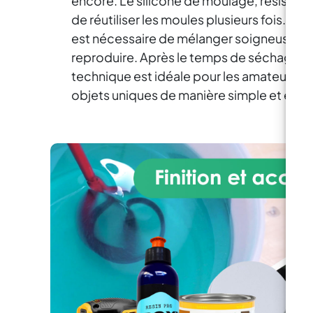
encore. Le silicone de moulage, résistant 
de grande ampleur.
de réutiliser les moules plusieurs fois. Pour
C
est nécessaire de mélanger soigneusement 
Él
le
reproduire. Après le temps de séchage, un
technique est idéale pour les amateurs de 
objets uniques de manière simple et éc
l’é
q
av
cé
pr
s
co
do