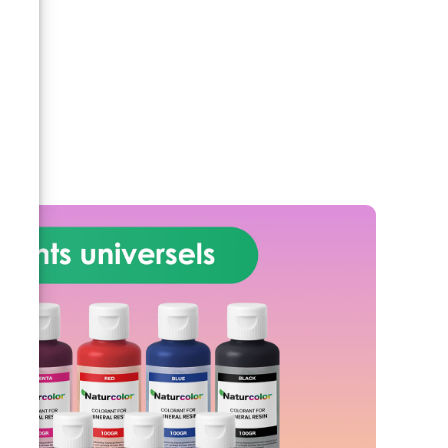
OIS
élevé et typique des produits
ER
haut de gamme ou à haute
S
performance, reflétant une
une
concentration importante de
z
matériaux utiles dans le produit.
ois
En comparaison, les peintures
 ?
ou revêtements standards
s
affichent généralement un
it
contenu solide compris entre
de
30% et 70%. Le Kit contient :
ent
SPARTA Medium (Sous-couche
 Le
Polyaspartique) SPARTA Top
kg
(Finition Polyaspartique) avec
te
98% de contenu solide Paillettes
 cm
Décoratives 1 bouteille de
ld
colorant (100 g) pour
 de
personnaliser vos sols avec des
cm
teintes éclatantes. Contenu de
ue
l’ensemble d’accessoires: 1
de
pinceau en poils 1 grand rouleau
à poils courts – Le plus grand