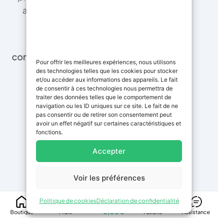
assistance à distance, garantissant une
expérience sans tracas.
Parlez à un spécialiste et passez une
commande par téléphone sans inscription ni
Pour offrir les meilleures expériences, nous utilisons
carte de crédit !
des technologies telles que les cookies pour stocker
et/ou accéder aux informations des appareils. Le fait
de consentir à ces technologies nous permettra de
traiter des données telles que le comportement de
navigation ou les ID uniques sur ce site. Le fait de ne
pas consentir ou de retirer son consentement peut
avoir un effet négatif sur certaines caractéristiques et
+33 6 72 80 20 75
+33 3 44 07 72 41 INT.1
fonctions.
Accepter
Voir les préférences
info@resinpro.fr
@resin_pro
0
Politique de cookies
Déclaration de confidentialité
0,00
€
Boutique
Profil
Favoris
Assistance