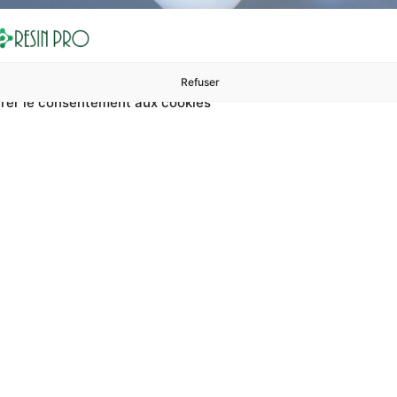
Refuser
rer le consentement aux cookies
ures à 99 €
ents
Accessoires et polissage
Sols et revêtements
Boug
Accueil
Enduit de sol pour showroom
it de sol pour sho