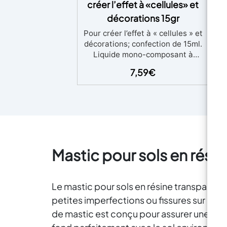
créer l’effet à «cellules» et
pr
décorations 15gr
u
Ré
Pour créer l’effet à « cellules » et
décorations; confection de 15ml.
Liquide mono-composant à
L
ajouter en gouttes sur la résine
s
7,59
€
encore liquide et colorée en
so
couches pour obtenir un effet
incroyable! Magic Drops est un
produit non toxique et ne
si
contient pas de solvant. Le
produit crée une dispersion
superficielle de la résine,
Mastic pour sols en rési
donnant lieu à de belles
structures cellulaires qui se
s
forment automatiquement (voir
cad
les photos!). Il s’agit d’un liquide
Le mastic pour sols en résine transparente
i
qui réagit avec la résine époxy,
petites imperfections ou fissures sur des 
avec les résines de polyester et
so
de mastic est conçu pour assurer une parf
avec les polymères de
é
polyuréthane (encore liquide) en