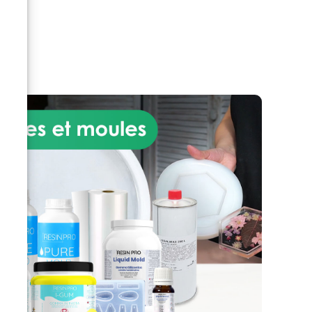
n
qualité, résistants à la
ues
température : de -40°C à +
pour des intérieurs modernes.
210°C.
es
,
rs,
ail
que
s,
s
:
e et
hé
As-
nts
 de
 sur