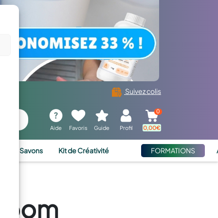
Suivez colis
0
Aide
Favoris
Guide
Profil
0,00
€
ies et Savons
Kit de Créativité
FORMATIONS
wroom