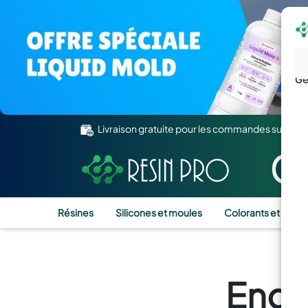
Gé
Livraison gratuite pour les commandes supérie
Résines
Silicones et moules
Colorants et Pigm
Endu