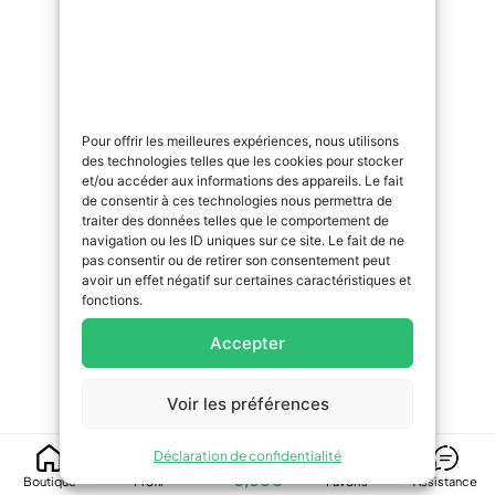
Pour offrir les meilleures expériences, nous utilisons
des technologies telles que les cookies pour stocker
et/ou accéder aux informations des appareils. Le fait
de consentir à ces technologies nous permettra de
traiter des données telles que le comportement de
navigation ou les ID uniques sur ce site. Le fait de ne
pas consentir ou de retirer son consentement peut
avoir un effet négatif sur certaines caractéristiques et
fonctions.
Accepter
Voir les préférences
0
Déclaration de confidentialité
0,00
€
Boutique
Profil
Favoris
Assistance