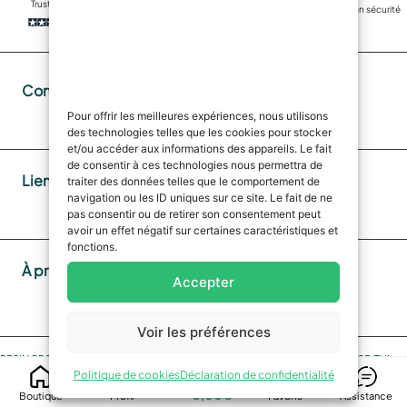
Trustpilot
Livraison rapide
Fabriqué en sécurité
Transactions sûres
Contacts
Pour offrir les meilleures expériences, nous utilisons
des technologies telles que les cookies pour stocker
et/ou accéder aux informations des appareils. Le fait
de consentir à ces technologies nous permettra de
Liens utiles
traiter des données telles que le comportement de
navigation ou les ID uniques sur ce site. Le fait de ne
pas consentir ou de retirer son consentement peut
avoir un effet négatif sur certaines caractéristiques et
fonctions.
À propos de nous
Accepter
Voir les préférences
RESIN PRO SASU, n° 4 Allée du Marais de Condé 60510 Rochy-Condé FRANCE TVA
0
FR05842797722 SIRET 842 797 722 00027 code NAF 4791B
Politique de cookies
Déclaration de confidentialité
0,00
€
Boutique
Profil
Favoris
Assistance
|
|