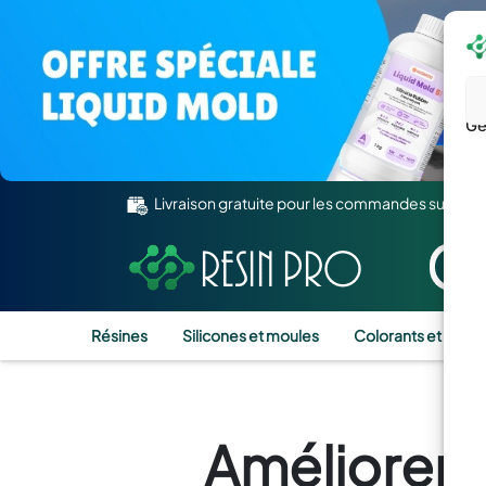
Gé
Livraison gratuite pour les commandes supérie
Résines
Silicones et moules
Colorants et Pigm
Améliorer l