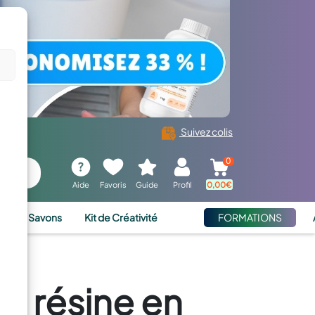
Suivez colis
0
Aide
Favoris
Guide
Profil
0,00
€
ies et Savons
Kit de Créativité
FORMATIONS
la résine en