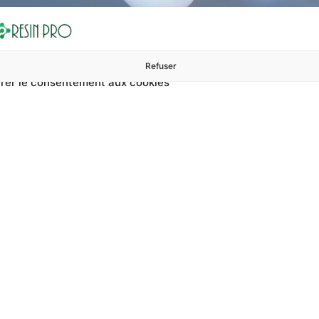
Refuser
rer le consentement aux cookies
ures à 99 €
ents
Accessoires et polissage
Sols et revêtements
Boug
Accueil
Améliorer la qualité interne de la résine en profondeur
a qualité interne de 