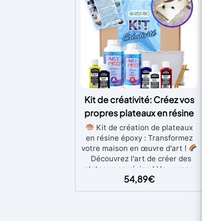
Kit de créativité: Créez vos
K
propres plateaux en résine
Ma
Kit de création de plateaux
en résine époxy : Transformez
Le
votre maison en œuvre d'art !
Ar
Découvrez l'art de créer des
Pou
plateaux en résine ! Un voyage
54,89
€
créatif pour embellir votre
Rév
espace avec style et originalité.
l'é
Donnez vie à un plateau
Ki
unique et artistique avec notre
kit de création de plateau en