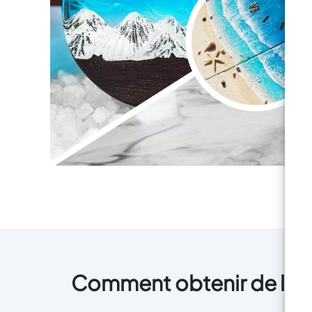
sols et revêtements artistiques)
r
Imprégnation de tissus
Op
techniques (réparation de fibre
de verre, revêtements
Ac
protecteurs) Faites confiance à
l'a
la qualité et commencez
aujourd'hui votre voyage créatif
avec Resin Pro : ajoutez-le
maintenant à votre panier !
Comment obtenir de la r