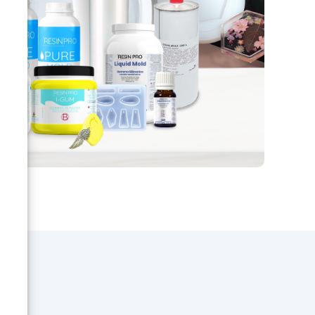
stes
(pigment métallique). Pigments
rton
métalliques très brillants avec
ie
un excellent pouvoir couvrant.
ques
Mélangé à la résine époxy, la
ux
formule crée un effet métallique
sur n’importe quel produit ! La
large gamme de nuances permet
son utilisation dans les beaux-
arts, dans la décoration, dans la
restauration et dans de
nombreux usages industriels +
TOILE RONDE (D.20cm) OU
RECTANGULAIRE (20x20cm) EN
CADEAU. Toile double face blanc
- 100% coton. Article de haute
qualité - parfait pour les artistes
et les débutants. Base en carton
résistant recouverte de vraie
toile. Pour toutes les techniques
de peinture, même pour ceux
avec double étalement de