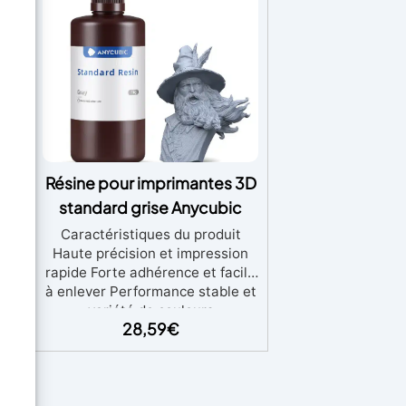
ine
Résine pour imprimantes 3D
standard grise Anycubic
à 5
Сaractéristiques du produit
Haute précision et impression
rapide Forte adhérence et facile
s et
à enlever Performance stable et
variété de couleurs
al
28,59
€
–
la
 et