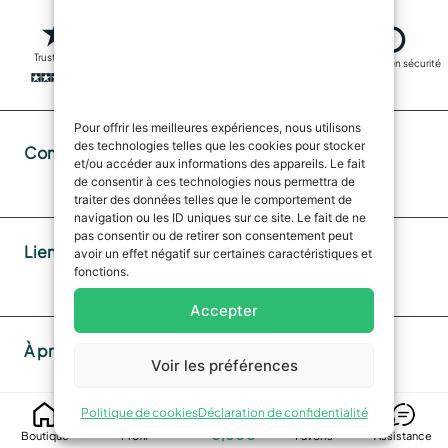
Trustpilot
Livraison rapide
Fabriqué en sécurité
Transactions sûres
Pour offrir les meilleures expériences, nous utilisons
des technologies telles que les cookies pour stocker
Contacts
et/ou accéder aux informations des appareils. Le fait
de consentir à ces technologies nous permettra de
traiter des données telles que le comportement de
navigation ou les ID uniques sur ce site. Le fait de ne
pas consentir ou de retirer son consentement peut
Liens utiles
avoir un effet négatif sur certaines caractéristiques et
fonctions.
Accepter
À propos de nous
Voir les préférences
0
Politique de cookies
Déclaration de confidentialité
0,00
€
Boutique
Profil
Favoris
Assistance