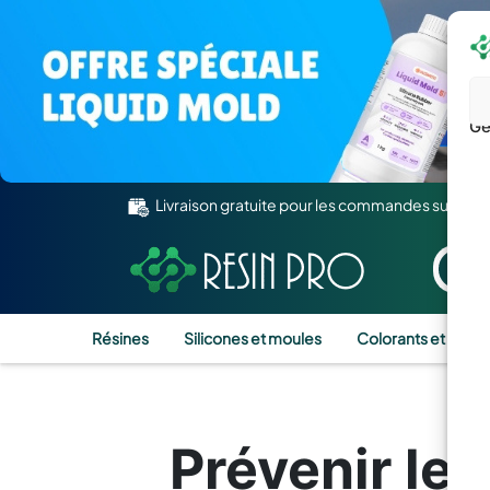
Gé
Livraison gratuite pour les commandes supérie
Résines
Silicones et moules
Colorants et Pigm
Prévenir les