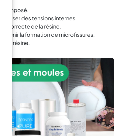
 du composé.
t causer des tensions internes.
on correcte de la résine.
évenir la formation de microfissures.
ns la résine.