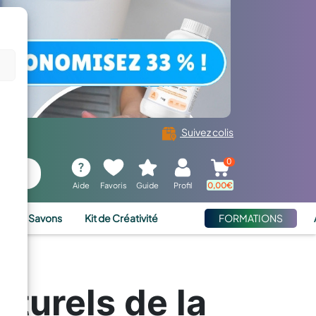
Suivez colis
0
Aide
Favoris
Guide
Profil
0,00
€
ies et Savons
Kit de Créativité
FORMATIONS
cturels de la