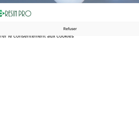
Refuser
rer le consentement aux cookies
ures à 99 €
ents
Accessoires et polissage
Sols et revêtements
Boug
Accueil
Prévenir les microdéfauts structurels de la résine
 microdéfauts stru