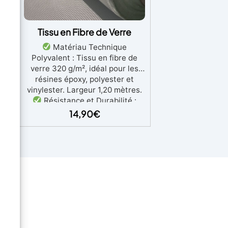
Tissu en Fibre de Verre
Matériau Technique
Polyvalent : Tissu en fibre de
ET
verre 320 g/m², idéal pour les
résines époxy, polyester et
vinylester. Largeur 1,20 mètres.
iel
Résistance et Durabilité :
t
Offre une résistance mécanique,
14,90
€
et
chimique et ignifuge élevée, tout
en conservant ses propriétés
dans des conditions extrêmes.
t
Applications Polyvalentes :
Parfait pour le nautisme,
l’aéronautique et la construction
que
d’ouvrages esthétiques ou
t
fonctionnels de différentes
s à
dimensions.
Facilité de Mise
x
en Œuvre : Modelable avec des