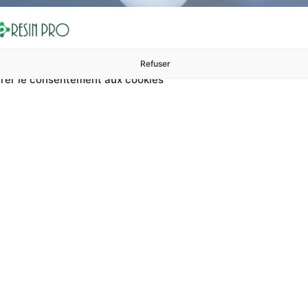
Refuser
rer le consentement aux cookies
ures à 99 €
ents
Accessoires et polissage
Sols et revêtements
Boug
Accueil
Réduire les défauts dans les applications de résine étendue
défauts dans les ap