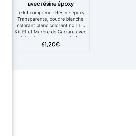
avec résine époxy
ter
Le kit comprend : Résine époxy
Transparente, poudre blanche
colorant blanc colorant noir Le
Kit Effet Marbre de Carrare avec
 mur
résine époxy est une solution
Ce
61,20
€
innovante conçue pour ceux qui
souhaitent offrir à leurs plans de
res
travail de cuisine, supports de
cile
lavabo ou surfaces de travail un
n
aspect luxueux et élégant, en
tre
imitant la beauté naturelle du
rope
marbre de Carrare. Ce kit
le
comprend tout le nécessaire
t au
pour transformer n'importe
s,
quelle surface en une réplique
ue
étonnamment réaliste du marbre
ent.
de Carrare, célèbre pour sa
e
couleur blanche éclatante et ses
ure
veines grises distinctives. La
même
résine époxy incluse dans le kit