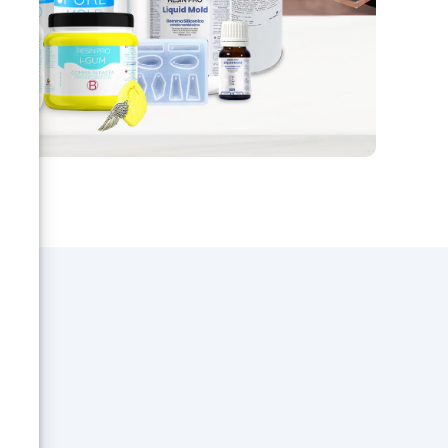
d'application de la résine époxy,
o,
et enfin d'obtention de l'effet
ngés
marbré désiré. Le résultat est
une surface magnifique,
résistante à l'eau, à la chaleur et
aux rayures, qui enrichit l'espace
avec une touche d'élégance
intemporelle.