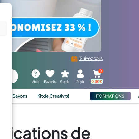
Suivez colis
0
Aide
Favoris
Guide
Profil
0,00
€
ies et Savons
Kit de Créativité
FORMATIONS
plications de