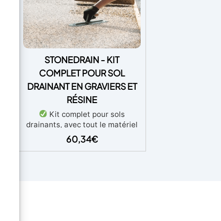
ES
STONEDRAIN - KIT
 (+
COMPLET POUR SOL
DRAINANT EN GRAVIERS ET
RÉSINE
êtes
x de
Kit complet pour sols
tez
drainants, avec tout le matériel
ette
nécessaire (gravier et liant
60,34
€
Nos
inclus), pour usage piéton et
carrossable.
Facile à
 à
appliquer : instructions
us
détaillées pour un résultat
es
impeccable, sans aucune
expérience requise, avec
a
assistance vidéo/téléphonique
ir
gratuite.
Économique et