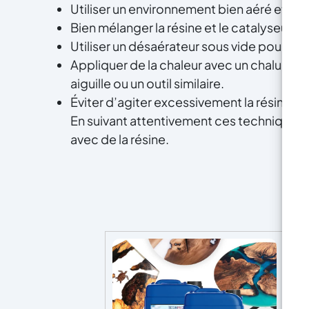
re
nécessitant aucun moulage de
Utiliser un environnement bien aéré et sans
d
bulles d'air
Achetez
Bien mélanger la résine et le catalyseur en
c
maintenant et créez des bijoux
Utiliser un désaérateur sous vide pour éli
ap
au-delà de l'imagination !
Appliquer de la chaleur avec un chalumeau 
ré
aiguille ou un outil similaire.
pe
Éviter d’agiter excessivement la résine pou
les
de
En suivant attentivement ces techniques, 
av
avec de la résine.
D
se
pa
m
vot
r
maî