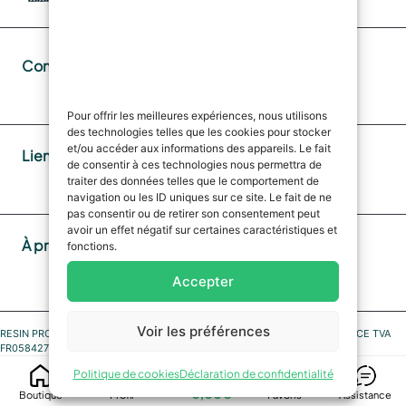
Contacts
Pour offrir les meilleures expériences, nous utilisons
des technologies telles que les cookies pour stocker
et/ou accéder aux informations des appareils. Le fait
Liens utiles
de consentir à ces technologies nous permettra de
traiter des données telles que le comportement de
navigation ou les ID uniques sur ce site. Le fait de ne
pas consentir ou de retirer son consentement peut
avoir un effet négatif sur certaines caractéristiques et
À propos de nous
fonctions.
Accepter
Voir les préférences
RESIN PRO SASU, n° 4 Allée du Marais de Condé 60510 Rochy-Condé FRANCE TVA
FR05842797722 SIRET 842 797 722 00027 code NAF 4791B
0
Politique de cookies
Déclaration de confidentialité
|
|
politique de confidentialité
Politique de cookies
Politique de cookies UE
0,00
€
Boutique
Profil
Favoris
Assistance