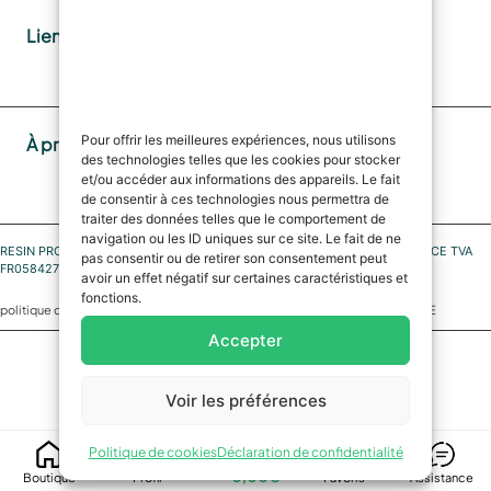
Liens utiles
Pour offrir les meilleures expériences, nous utilisons
À propos de nous
des technologies telles que les cookies pour stocker
et/ou accéder aux informations des appareils. Le fait
de consentir à ces technologies nous permettra de
traiter des données telles que le comportement de
navigation ou les ID uniques sur ce site. Le fait de ne
RESIN PRO SASU, n° 4 Allée du Marais de Condé 60510 Rochy-Condé FRANCE TVA
pas consentir ou de retirer son consentement peut
FR05842797722 SIRET 842 797 722 00027 code NAF 4791B
avoir un effet négatif sur certaines caractéristiques et
fonctions.
|
|
politique de confidentialité
Politique de cookies
Politique de cookies UE
Accepter
Voir les préférences
0
Politique de cookies
Déclaration de confidentialité
0,00
€
Boutique
Profil
Favoris
Assistance