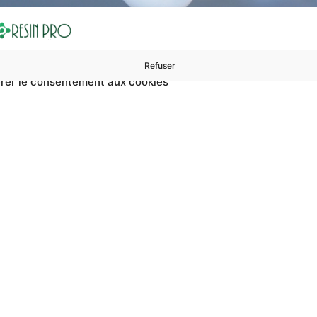
Refuser
rer le consentement aux cookies
ures à 99 €
ents
Accessoires et polissage
Sols et revêtements
Boug
Accueil
Résine avec des bulles en petits nombres
c des bulles en pet