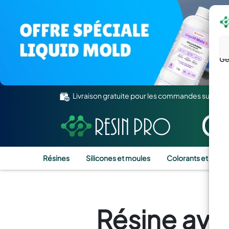
Gé
Livraison gratuite pour les commandes supérie
Résines
Silicones et moules
Colorants et Pigm
Résine ave