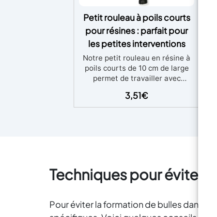
Petit rouleau à poils courts
pour résines : parfait pour
les petites interventions
C
Pe
Notre petit rouleau en résine à
poils courts de 10 cm de large
ba
permet de travailler avec
précision sur les petites
3,51
€
Le
surfaces et les sols en résine,
Ar
sans laisser de dose excessive
de résine. De plus, sa structure
Iri
vous permet de travailler de
manière précise et uniforme,
garantissant des résultats
Bla
parfaits. Avantages : PARFAIT
d
Techniques pour éviter le
POUR LES PETITS TRAVAUX -
t
Notre petit rouleau en résine à
off
poils courts convient aux petits
lu
travaux sur les surfaces et les
Pour éviter la formation de bulles dans la 
de 
sols en résine, garantissant des