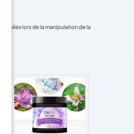
des chefs-d'œuvre en un clin
d'œil !
s bulles lors de la manipulation de la