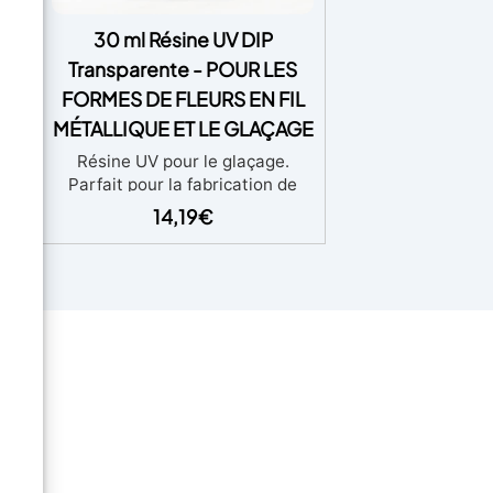
our
30 ml Résine UV DIP
Transparente - POUR LES
FORMES DE FLEURS EN FIL
t,
s et
MÉTALLIQUE ET LE GLAÇAGE
re
Résine UV pour le glaçage.
ile
Parfait pour la fabrication de
e
bijoux. Conçue pour plonger
14,19
€
la
diverses formes de fils et autres
e
petits objets secs. UV DIP RESIN
et
vous permet de plonger des
 et
formes de fils spectaculaires et
sans
de créer des films résistants
e à
grâce à sa formule unique. Facile
ce
à utiliser, aucun mélange requis
ats
Il faut environ 1 à 2 minutes pour
 le
durcir. C'est parfait pour les
 au
débutants comme pour les
eur
professionnels. La Résine UV
r, à
DIP est une solution innovante