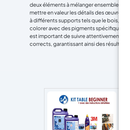
conviviale et professionnelle,
deux éléments à mélanger ensemble, assure
prête à répondre à toutes vos
mettre en valeur les détails des œuvres. G
ma
questions sur l'utilisation de nos
de
à différents supports tels que le bois, le ver
produits ou à vous recommander
le produit de notre large gamme
colorer avec des pigments spécifiques pour
le plus adapté à vos créations.
est important de suivre attentivement les
N'attend pas! Rejoignez notre
corrects, garantissant ainsi des résultats
communauté d'artistes et de
créatifs. Ajoutez ce produit à
votre panier maintenant et
commencez à créer des
merveilles avec Epoxytable 5.