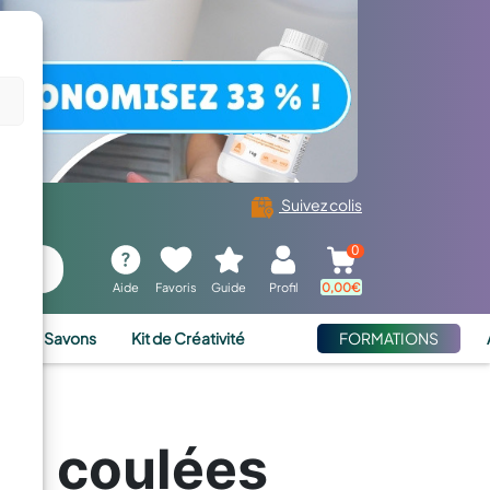
Suivez colis
0
Aide
Favoris
Guide
Profil
0,00
€
ies et Savons
Kit de Créativité
FORMATIONS
es coulées