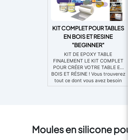
KIT COMPLET POUR TABLES
C
EN BOIS ET RESINE
L
"BEGINNER"
KIT DE EPOXY TABLE
S
FINALEMENT LE KIT COMPLET
LI
POUR CRÉER VOTRE TABLE EN
PO
BOIS ET RÉSINE ! Vous trouverez
M
tout ce dont vous avez besoin
Mo
pour faire ce projet, la résine et
sh
le produit de lustrage. Aussi, des
G
instructions détaillées pour
50
créer le coffrage et les astuces
- 
pour couler la résine, en
+
quelques étapes simples. Grâce
Moules en silicone pour 
au film "Shiny Shield", la création
d'une table n'a jamais été aussi
simple. Plus d'excuses,
m