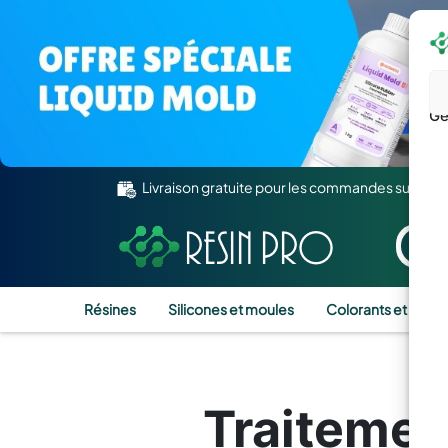
Gé
Livraison gratuite pour les commandes supérie
Résines
Silicones et moules
Colorants et Pigm
Traitemen