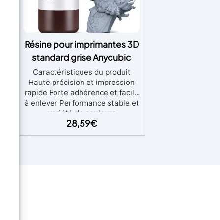
LE
Résine pour imprimantes 3D
standard grise Anycubic
Сaractéristiques du produit
Haute précision et impression
UR
rapide Forte adhérence et facile
IS
à enlever Performance stable et
out
variété de couleurs
our
28,59
€
 le
r
ces
âce
d",
té
us
 qui