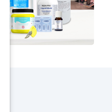
fs-
on
.
e –
nnel
é et
ngé
ent
et
es
nt,
e
pour
z
s