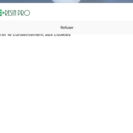
Refuser
rer le consentement aux cookies
ures à 99 €
ents
Accessoires et polissage
Sols et revêtements
Boug
Accueil
Traitement de résine pour des coulées structurellement stables
t de résine pour d