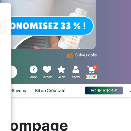
Suivez colis
0
Aide
Favoris
Guide
Profil
0,00
€
ies et Savons
Kit de Créativité
FORMATIONS
e pompage