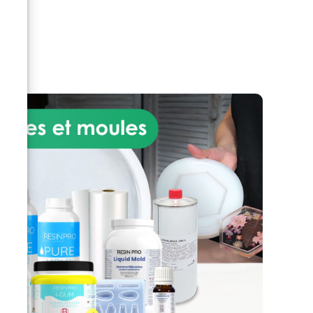
 000
lisse et brillante qui ressemble
qu’à
et se sent comme du véritable
e à
marbre au toucher. Idéal pour
t de
une utilisation en intérieur, ce
produit est parfait pour rénover
les,
la cuisine ou la salle de bain
sans le coût et la complexité
sir
associés à l'installation de
véritables dalles de marbre.
L'application du kit effet marbre
x,
de Carrare est simple et
accessible, même pour ceux qui
t
n'ont pas d'expérience préalable
e
en bricolage, avec des
instructions détaillées qui
e
guident l'utilisateur à travers les
it
étapes de préparation de la
surface, de mélange et
.
d'application de la résine époxy,
Se
et enfin d'obtention de l'effet
r de
marbré désiré. Le résultat est