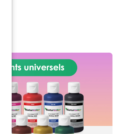
ons
battue (après consultation).
Résines durables dans le temps :
s
des résines de haute
technologie assurent une
résistance à l'usure et une
stabilité des couleurs au fil des
années.