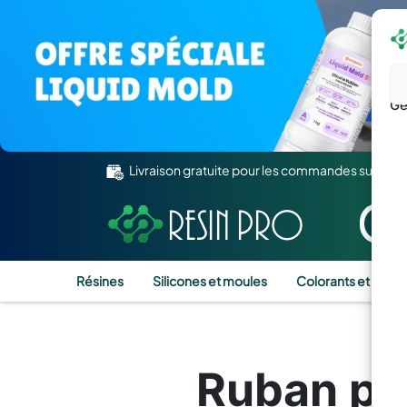
Gé
Livraison gratuite pour les commandes supérie
Résines
Silicones et moules
Colorants et Pigm
Ruban po