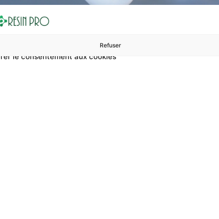
Refuser
rer le consentement aux cookies
ures à 99 €
ents
Accessoires et polissage
Sols et revêtements
Boug
Accueil
Ruban pour installations de pompage
ur installations d