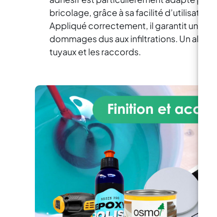
résine époxy !
c
inclus.
bricolage, grâce à sa facilité d’utilisation
Appliqué correctement, il garantit une éta
dommages dus aux infiltrations. Un allié fi
f
dé
tuyaux et les raccords.
ex
p
m
co
vou
su
d
s