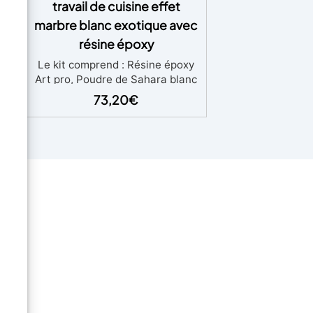
travail de cuisine effet
marbre blanc exotique avec
résine époxy
e la
Le kit comprend : Résine époxy
e
Art pro, Poudre de Sahara blanc
 un
Poudre de bronze du Sahara
73,20
€
ui
Poudre gris Sahara colorant
, en
blanc colorant noir Transformez
che
votre cuisine en un havre de luxe
En
avec notre kit exclusif pour Plan
la
de Travail Cuisine Effet Marbre
t la
Exotique Blanc, enrichi par la
u
puissance et la beauté de la
résine époxy. Ce kit offre une
es
élégance intemporelle, ajoutant
 un
une touche de sophistication et
que
de style raffiné au cœur de votre
 en
maison. L'effet marbre exotique
rice
blanc crée une atmosphère de
 une
classe et de distinction,