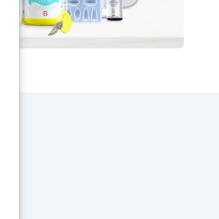
Travail Cuisine Effet Marbre Noir
vous
a été pensé pour offrir une
e
combinaison inégalée de style,
e
de durabilité et de praticité. Le
s,
résultat est une solution de
design de premier niveau qui
enir
rehausse instantanément votre
ils
espace culinaire, en faisant un
point de fierté dans votre
a
maison. Optez pour notre kit
our
pour une mise à jour de votre
 et
cuisine qui est aussi
erie
fonctionnelle qu'attrayante, et
laissez-vous inspirer chaque
jour par l'éclat et la durabilité
qu'il offre.