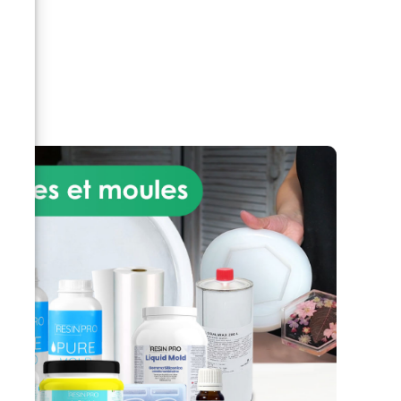
une ambiance de luxe
n
accessible. La résine époxy de
haute qualité imite à la
r
perfection l'esthétique du
véritable marbre tout en
nt
surpassant sa résistance,
garantissant une surface anti-
nt
choc, anti-tache et résistante à
,
la chaleur qui conserve sa
qui
beauté immaculée au fil du
résistent à l'épreuve du temps.
temps. Facile à installer, ce kit
est le choix privilégié des
e
amateurs de bricolage et des
nce
professionnels, permettant une
ée,
transformation rapide et sans
s
souci de votre cuisine. Que vous
soyez en pleine rénovation ou
e
simplement en train de rafraîchir
ar
votre espace de travail, notre kit
offre un résultat professionnel
avec un effort minimal. Chaque
?
détail de notre Kit Plan de