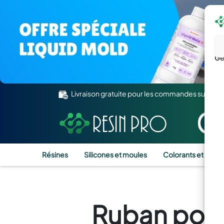
Gé
Livraison gratuite pour les commandes supérie
Résines
Silicones et moules
Colorants et Pigm
Ruban pour