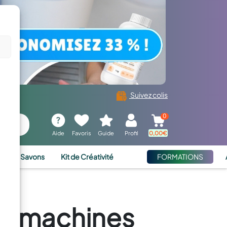
Suivez colis
0
Aide
Favoris
Guide
Profil
0,00
€
ies et Savons
Kit de Créativité
FORMATIONS
es machines