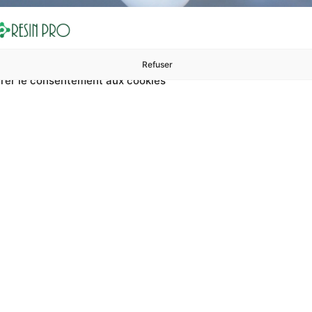
Refuser
rer le consentement aux cookies
ures à 99 €
ents
Accessoires et polissage
Sols et revêtements
Boug
Accueil
Ruban pour la maintenance des machines
 la maintenance d