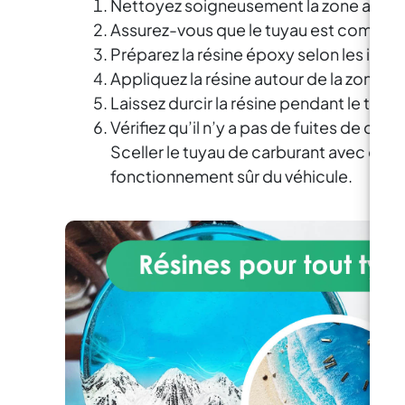
Nettoyez soigneusement la zone autour d
Iso
filetages endommagés et pour
Assurez-vous que le tuyau est complè
V T
les réparations sur les pièces en
30
Préparez la résine époxy selon les instr
aluminium.
uti
Appliquez la résine autour de la zone e
Laissez durcir la résine pendant le temp
her
Vérifiez qu’il n’y a pas de fuites de carb
in
Sceller le tuyau de carburant avec de la
fonctionnement sûr du véhicule.
S
t
P
ret