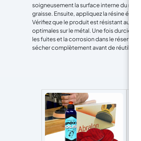
soigneusement la surface interne du réserv
graisse. Ensuite, appliquez la résine épox
Vérifiez que le produit est résistant aux 
optimales sur le métal. Une fois durcie, l
les fuites et la corrosion dans le réservoi
as
sécher complètement avant de réutiliser 
rac
ré
l
Fa
pr
rub
l
ré
mi
co