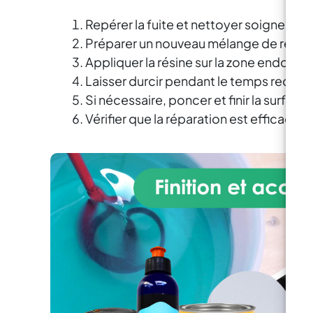
ABRALON 150 mm 4000 - Crème
sur
de polissage EpoxyPolish
Repérer la fuite et nettoyer soigneuse
apr
perm
Préparer un nouveau mélange de résine 
de
Appliquer la résine sur la zone endomm
per
Laisser durcir pendant le temps recomm
– D
Si nécessaire, poncer et finir la surface
t
Vérifier que la réparation est efficace et
ga
obje
spe
d
témo
so
seu
lam
au s
De
a
en