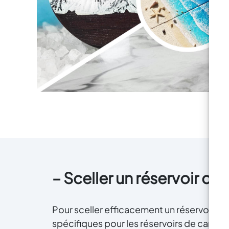
r
co
rép
o
is
o
au
ch
– Sceller un réservoir de
d
lo
Pour sceller efficacement un réservoir de
spécifiques pour les réservoirs de carbu