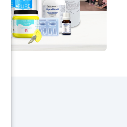
er
la
a
er
ris
2
 le
trou
 et
. Le
rès
Le
 24
ick
– Cliquez ici pour en savoir plus
s
ic