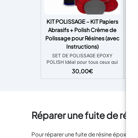
d
KIT POLISSAGE – KIT Papiers
U
c
Abrasifs + Polish Crème de
Fo
Polissage pour Résines (avec
Rév
de b
Instructions)
Bri
UV-
SET DE POLISSAGE EPOXY
– 
POLISH Idéal pour tous ceux qui
CRÉ
veulent rendre une surface
30,00
€
d
brillante, il est composé de 6
créa
disques «Mirka» de quelques
Dit
millimètres d'épaisseur avec des
séch
grains non agressifs : 360, 500,
inst
1000, 2000, 3000, 4000. Le set
bri
comprend : - ABRALON 150mm
fo
Réparer une fuite de rés
360 - ABRALON 150mm Grip 500 -
premi
ABRALON 150mm Grip 1000 -
et b
ABRALON 150 mm 2000 -
ra
ABRALON 150 mm 3000 -
Pour réparer une fuite de résine époxy, il
d'U