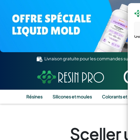
Gé
Livraison gratuite pour les commandes supérie
Résines
Silicones et moules
Colorants et Pigm
Sceller u