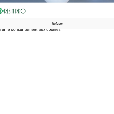
Refuser
rer le consentement aux cookies
ures à 99 €
ents
Accessoires et polissage
Sols et revêtements
Boug
Accueil
Sceller un tuyau d’essence de scooter
n tuyau d’essence 