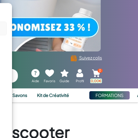
Suivez colis
0
Aide
Favoris
Guide
Profil
0,00
€
ies et Savons
Kit de Créativité
FORMATIONS
de scooter