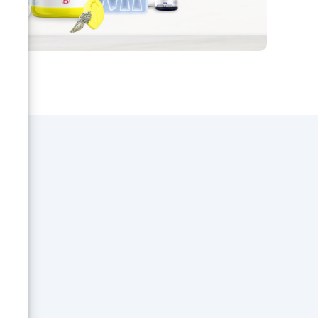
.
ne
 un