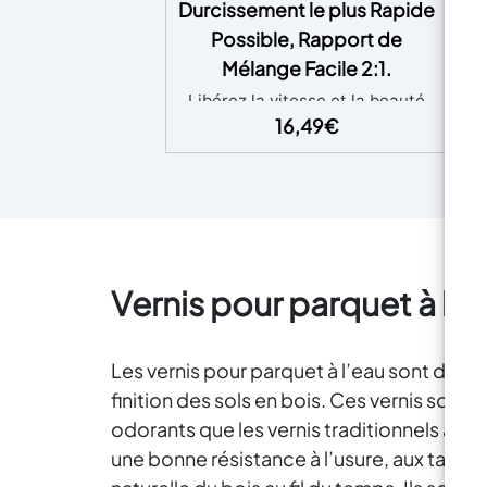
Durcissement le plus Rapide
Possible, Rapport de
Déc
Mélange Facile 2:1.
l
Libérez la vitesse et la beauté
avec la résine époxy à
16,49
€
pa
durcissement rapide ICREATION
o
! Parfait pour les bijoux rapides
i
et autres moulages de petits
po
moules
Des chefs-d'œuvre
me
rapides dévoilés – Découvrez le
pouvoir de la vitesse !
ICREATION offre un
Vernis pour parquet à l’e
durcissement ultra-rapide, vous
permettant de dévoiler vos
bijoux et petits moulages après
Les vernis pour parquet à l’eau sont des 
seulement 6 heures.
Magie
finition des sols en bois. Ces vernis sont
de mélange simple – ICREATION
offre un rapport de mélange en
odorants que les vernis traditionnels à ba
poids sans effort : 100 pour 50.
une bonne résistance à l’usure, aux taches
Divisez simplement la quantité