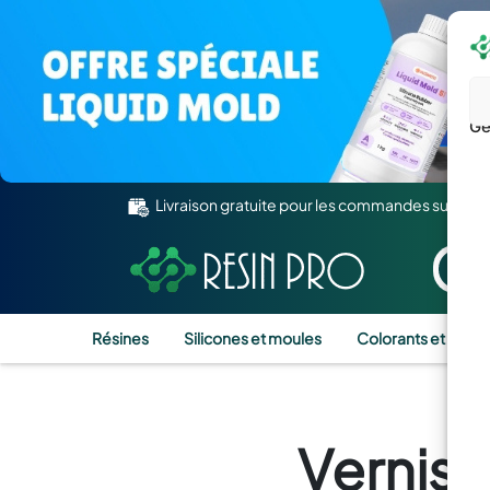
Gé
Livraison gratuite pour les commandes supérie
Résines
Silicones et moules
Colorants et Pigm
Vernis 