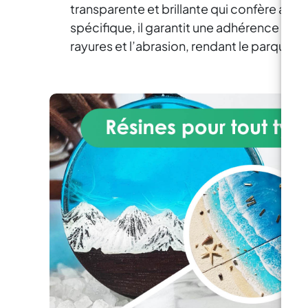
inclus.
transparente et brillante qui confère au s
LE
C
spécifique, il garantit une adhérence parf
I
rayures et l’abrasion, rendant le parquet p
TR
e
c
A
r
dé
u
se
s
de 
su