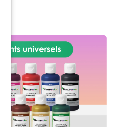
brillante ou satinée.
Personnalisable : disponible en
kits pour surfaces de 2 m² à 100
m², avec une large gamme de
pigments au choix. Les noms des
couleurs correspondent à des
couleurs unies et opaques. Pour
créer des effets spéciaux, il est
nécessaire de choisir des
matériaux supplémentaires.