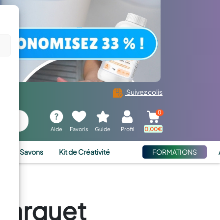
Suivez colis
0
Aide
Favoris
Guide
Profil
0,00
€
ies et Savons
Kit de Créativité
FORMATIONS
 parquet