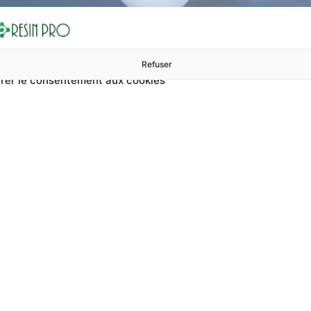
Refuser
rer le consentement aux cookies
ures à 99 €
ents
Accessoires et polissage
Sols et revêtements
Boug
Accueil
Vernis professionnel pour parquet
professionnel pour