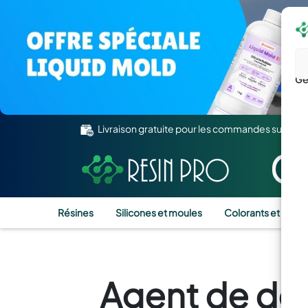
Gé
Livraison gratuite pour les commandes supérie
Résines
Silicones et moules
Colorants et Pigm
Agent de dé