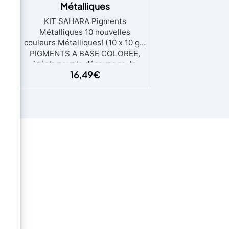
Métalliques
ues
KIT SAHARA Pigments
eurs
Métalliques 10 nouvelles
ASE
couleurs Métalliques! (10 x 10 gr)
PIGMENTS A BASE COLOREE,
tout
idéals pour le découpage, la
16,49
€
 En
décoration et tout ce qui
ux
concerne le bricolage. En les
s,
ajoutant simplement aux
e
résines, peintures ou vernis,
nces
vous pouvez exprimer votre
créativité à travers des nuances
vraiment vives. Pigments
es
métalliques très brillants
es
compatibles avec les résines
s et
époxydes, les acryliques, les
éal
polyuréthannes, les peintures et
ne,
tout matériau artistique. Idéal
s
pour créer des tables en résine,
des créations fait main, des
meubles d'artisans. En