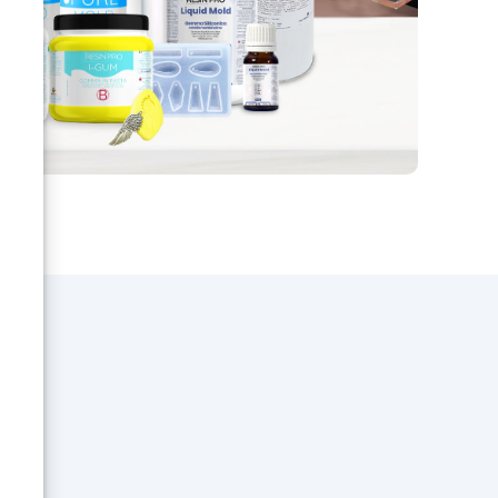
leur
s de
uvez
ne
de