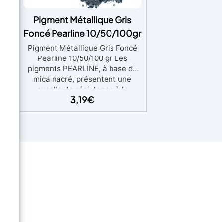
nc
Pigment Métallique Gris
r
Foncé Pearline 10/50/100gr
Pigment Métallique Gris Foncé
E
Pearline 10/50/100 gr Les
pigments PEARLINE, à base de
tout
mica nacré, présentent une
 En
excellente résistance à la
3,19
€
ux
lumière et une excellente
s,
stabilité à haute température.
e
Idéal pour le vitrage, ils peuvent
nces
être utilisés pour tous les
systèmes de peinture, résines et
cires. En mélangeant, des effets
es
chromatiques innovants peuvent
es
être obtenus. Pigments
s et
métalliques très brillants
éal
compatibles avec l'époxy, le
ne,
polyuréthane, l'acrylique, la
s
peinture et tout autre matériau