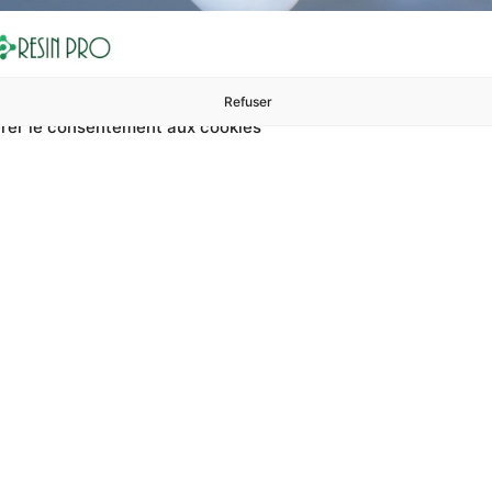
Refuser
rer le consentement aux cookies
ures à 99 €
ents
Accessoires et polissage
Sols et revêtements
Boug
Accueil
Agent de démoulage compatible avec métal peint
moulage compatibl