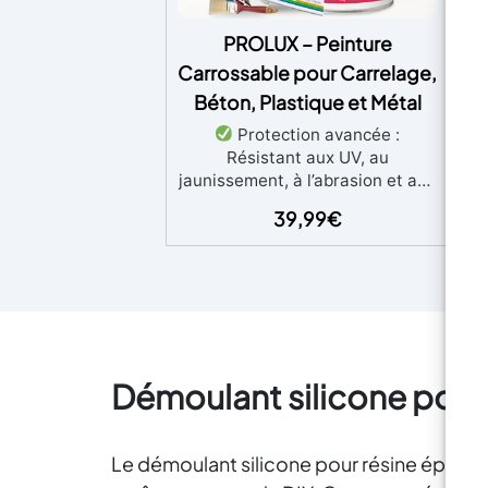
PROLUX – Peinture
Carrossable pour Carrelage,
Béton, Plastique et Métal
Protection avancée :
pi
Résistant aux UV, au
jaunissement, à l’abrasion et aux
agents atmosphériques,
39,99
€
garantissant une protection
st
durable pour le béton et les
Idé
systèmes multicouches.
Adapté aux environnements
sys
agressifs : Formulation spéciale
ci
idéale pour les zones
chr
nécessitant une résistance
Démoulant silicone pour
maximale.
Finition polyvalente
et personnalisable : Disponible
selon les nuanciers RAL ou NCS,
avec une finition brillante.
Le démoulant silicone pour résine époxy e
pe
Applications variées : Parfait