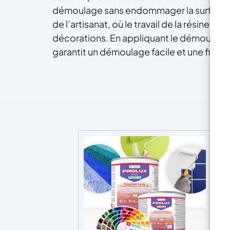
démoulage sans endommager la surface. Il
de l’artisanat, où le travail de la résine e
décorations. En appliquant le démoulant d
garantit un démoulage facile et une finit