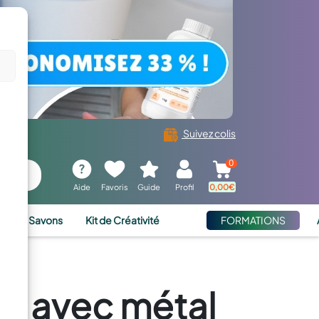
Suivez colis
0
Aide
Favoris
Guide
Profil
0,00
€
ies et Savons
Kit de Créativité
FORMATIONS
e avec métal