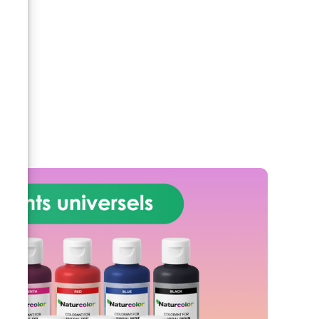
artistique. Idéal pour créer des
tables en résine, des créations
e
de
DIY, des meubles artisanaux. En
es.
mélangeant 2-3 pigments, vous
et
pouvez obtenir de nouvelles
teintes fantastiques. Il permet
de
d'obtenir l'effet "veiné" (voir
des
photo). Complètement non
toxique : n'ayez pas peur de les
utiliser pour toute création et
ux
travail artistique ou artisanal.
 à
Fabriqué avec des matériaux
non toxiques, n'hésitez pas à
a
l'utiliser ! Excellent pour les
décorations pour la maison, les
t
sols en résine, les tables en
lisé
résine, la fabrication de bijoux,
bois
les accessoires vestimentaires
des
ou tout autre artisanat. Utilisé
Avec
pour revêtir les tables en bois et
en résine, réaliser des peintures
rer
à base de résine. Avec 10