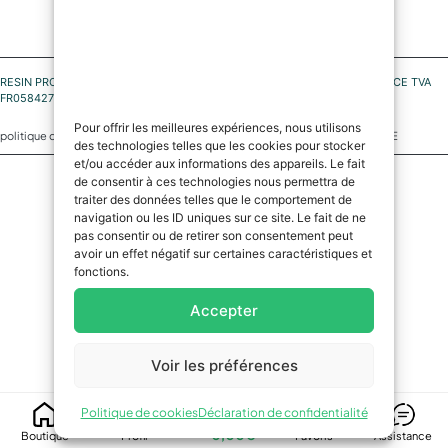
RESIN PRO SASU, n° 4 Allée du Marais de Condé 60510 Rochy-Condé FRANCE TVA
FR05842797722 SIRET 842 797 722 00027 code NAF 4791B
Pour offrir les meilleures expériences, nous utilisons
|
|
politique de confidentialité
Politique de cookies
Politique de cookies UE
des technologies telles que les cookies pour stocker
et/ou accéder aux informations des appareils. Le fait
de consentir à ces technologies nous permettra de
traiter des données telles que le comportement de
navigation ou les ID uniques sur ce site. Le fait de ne
pas consentir ou de retirer son consentement peut
avoir un effet négatif sur certaines caractéristiques et
fonctions.
Accepter
Voir les préférences
0
Politique de cookies
Déclaration de confidentialité
0,00
€
Boutique
Profil
Favoris
Assistance