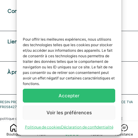
Contacts
Pour offrir les meilleures expériences, nous utilisons
Liens utiles
des technologies telles que les cookies pour stocker
et/ou accéder aux informations des appareils. Le fait
de consentir à ces technologies nous permettra de
traiter des données telles que le comportement de
navigation ou les ID uniques sur ce site. Le fait de ne
À propos de nous
pas consentir ou de retirer son consentement peut
avoir un effet négatif sur certaines caractéristiques et
fonctions.
Accepter
RESIN PRO SASU, n° 4 Allée du Marais de Condé 60510 Rochy-Condé FRANCE TVA
FR05842797722 SIRET 842 797 722 00027 code NAF 4791B
Voir les préférences
|
|
politique de confidentialité
Politique de cookies
Politique de cookies UE
0
Politique de cookies
Déclaration de confidentialité
0,00
€
Boutique
Profil
Favoris
Assistance