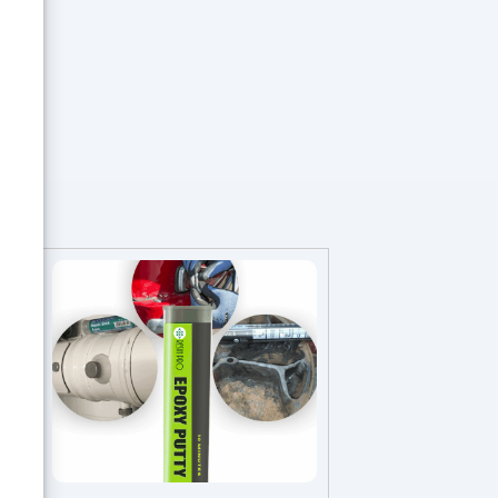
sur
re
en
t
ture
cer
 ?
lle
c la
-il
our
voir
t-on
is
aire
la
iers
es