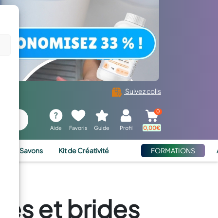
Suivez colis
0
Aide
Favoris
Guide
Profil
0,00
€
ies et Savons
Kit de Créativité
FORMATIONS
es et brides