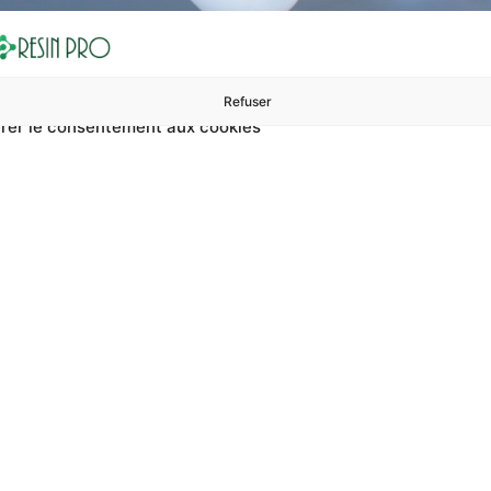
Refuser
rer le consentement aux cookies
ures à 99 €
ents
Accessoires et polissage
Sols et revêtements
Boug
Accueil
Spray de protection pour pompes et brides
otection pour pomp