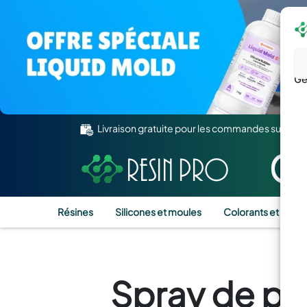
Gé
Livraison gratuite pour les commandes supérie
Résines
Silicones et moules
Colorants et Pigm
Spray de pr