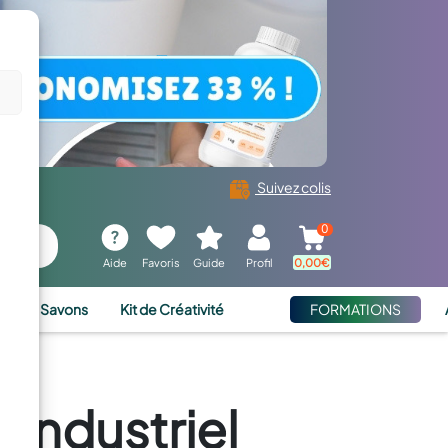
Suivez colis
0
Aide
Favoris
Guide
Profil
0,00
€
ies et Savons
Kit de Créativité
FORMATIONS
 industriel