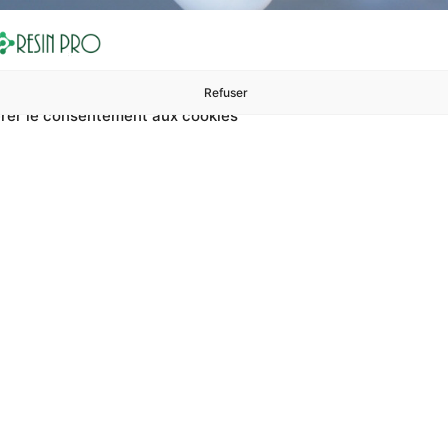
Refuser
rer le consentement aux cookies
ures à 99 €
ents
Accessoires et polissage
Sols et revêtements
Boug
Accueil
Spray pour neutraliser l’oxyde industriel
 neutraliser l’oxyde