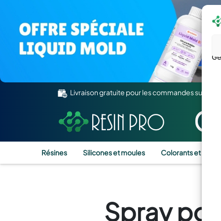
Gé
Livraison gratuite pour les commandes supérie
Résines
Silicones et moules
Colorants et Pigm
Spray pour