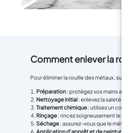
rens
d'a
équ
ob
main
des 
Comment enlever la roui
Pour éliminer la rouille des métaux, suivez
Préparation
: protégez vos mains avec 
Nettoyage initial
: enlevez la saleté et 
Traitement chimique
: utilisez un conver
Rinçage
: rincez soigneusement le méta
Séchage
: assurez-vous que le métal 
Application d’apprêt et de peinture
: a