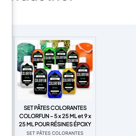
ouc
SET PÂTES COLORANTES
uple
COLORFUN – 5 x 25 ML et 9 x
ts.
25 ML POUR RÉSINES ÉPOXY
de -
SET PÂTES COLORANTES