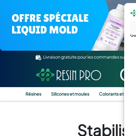
Gé
Livraison gratuite pour les commandes supérie
Résines
Silicones et moules
Colorants et Pigm
Stabilis