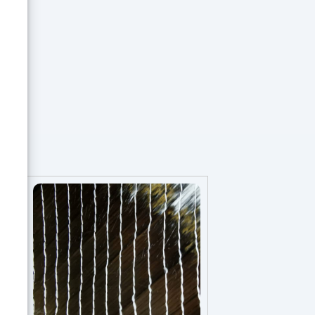
ventilation adéquate pendant le
séchage. La résistance
maximale au piétinement et à la
pénétration de liquides sera
atteinte après environ 2-3
semaines. Disponible en format
0,375 L ou 0,750 L