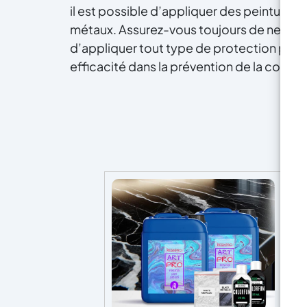
il est possible d’appliquer des peintures
métaux. Assurez-vous toujours de nettoy
g
d’appliquer tout type de protection pour
r
efficacité dans la prévention de la corros
co
De
Dém
p
t
em
d'a
vo
qu
d