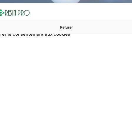
Refuser
rer le consentement aux cookies
ures à 99 €
ents
Accessoires et polissage
Sols et revêtements
Boug
Accueil
Stabilisation de la couche corrosive
ation de la couche 