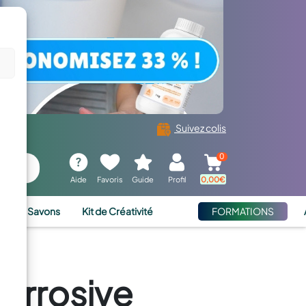
Suivez colis
0
Aide
Favoris
Guide
Profil
0,00
€
ies et Savons
Kit de Créativité
FORMATIONS
corrosive