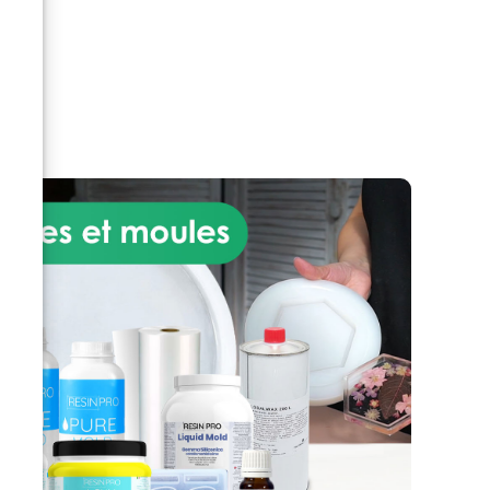
nce
s
les animaux et les plantes, mais
aide
convient également aux jeux
s à
pour enfants. Ingrédients :
ur
Huiles et cires végétales (huile
et.
de tournesol, huile de soja, huile
de chardon, cire de Carnauba,
s
cire de Candelilla), paraffine,
éal
agents de séchage et additifs
hydrofuges, essence de
t
térébenthine désaromatisée
e.
(sans benzène). VALEUR UE :
à 2
(cat. A / i): 500 Données
ble
techniques : Poids spécifique :
0,88-0,95 g / cm3 Viscosité : 95-
des
240mPas Odeur : légère. Sans
)
odeur après séchage Point
t
d'éclair :> 60 ° C selon la
n
réglementation DIN EN ISO 2719
x,
Méthode d'application :
ues)
Appliquez une couche mince et
uniforme de produit sur la
bre