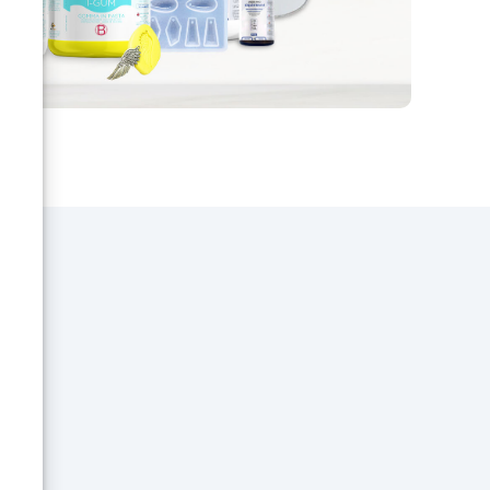
surface propre et sèche, de
préférence à l'aide d'un pinceau.
e à
Répartir uniformément et laisser
sécher pendant environ 8-10
tif
heures, en veillant à une
e
ventilation adéquate. Une fois
!
sec, appliquez une deuxième
couche mince de produit. Pour
restaurer une surface déjà
traitée à l'huile, il suffit
d'appliquer une seule couche sur
la surface. 1 litre de produit
couvre environ 24mt2. Temps de
séchage : Environ 8 à 10 heures
(dans des conditions
météorologiques normales ou 23
° C / 50% d’humidité relative).
Des températures plus basses
et / ou des taux d'humidité plus
e
élevés peuvent augmenter les
temps de séchage. Assurer une