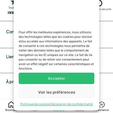
Trustpilot
Livraison rapide
Fabriqué en sécurité
Transactions sûres
Contacts
Pour offrir les meilleures expériences, nous utilisons
des technologies telles que les cookies pour stocker
et/ou accéder aux informations des appareils. Le fait
de consentir à ces technologies nous permettra de
traiter des données telles que le comportement de
navigation ou les ID uniques sur ce site. Le fait de ne
Liens utiles
pas consentir ou de retirer son consentement peut
avoir un effet négatif sur certaines caractéristiques et
fonctions.
Accepter
À propos de nous
Voir les préférences
0
Politique de cookies
Déclaration de confidentialité
RESIN PRO SASU, n° 4 Allée du Marais de Condé 60510 Rochy-Condé FRANCE TVA
0,00
€
Boutique
Profil
Favoris
Assistance
FR05842797722 SIRET 842 797 722 00027 code NAF 4791B