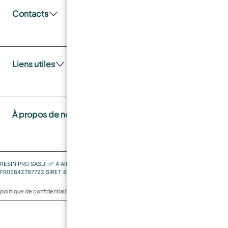
Contacts
Liens utiles
À propos de nous
RESIN PRO SASU, n° 4 Allée du Marais de Condé 60510 Rochy-Condé FRANCE TVA
FR05842797722 SIRET 842 797 722 00027 code NAF 4791B
|
|
politique de confidentialité
Politique de cookies
Politique de cookies UE