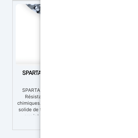
SPARTA Top Finition Polyaspartique avec 98
solide: Résistance exceptionnelle à l’
SPARTA Top : Finition Polyaspartique avec 98% de c
Résistance exceptionnelle à l’usure, aux rayures et
chimiques. C'est un vernis autolissant ultra-résistant
solide de 98 %, offrant une durabilité exceptionnelle 
aux intempéries et au jaunissement. Caractéristiqu
164,90
€
Contenu solide élevé : 98 % pour une résistance m
finition durable. Autolissant : Application facile san
rendu professionnel. Résistance aux rayures : Parfait 