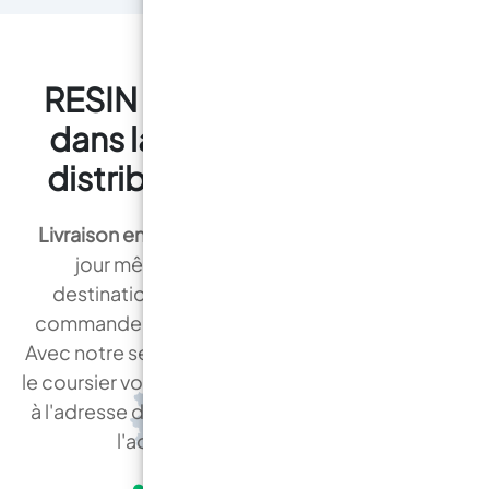
RESIN PRO est un leader
dans la production et la
distribution de Résines !
Livraison en 24 heures
: Nous expédions le
jour même dans plus de 90 % des
destinations françaises. Recevez votre
commande chez vous en toute tranquillité.
Avec notre service de livraison programmée,
le coursier vous appellera et livrera votre colis
à l'adresse de votre choix , ou le déposera à
l'adresse de votre choix.