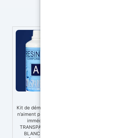
Kit de démarrage avec Caoutchouc li
Kit de démarrage avec Caoutchouc liquide Conçue pour
n’aiment pas attendre! Tout est déjà inclus dans le k
immédiatement vos créations. Le kit contient : 
TRANSPARENTE - Effet Eau 800 GR IWHITE RÉSINE
BLANCHE 1000 GR CAOUTCHOUC DE SILICONE LIQ