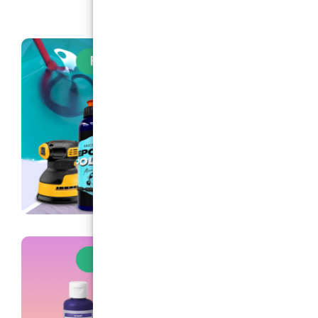
polyuréthane. Contenu solide du niveau final de la co
(Top Coat) (%): 96±2 (en poids, mélangé) 95±2 (en v
96±2% de contenu solide est une valeur très élevée,
poids ou en volume, pour un produit comme une pein
coat. Cela indique que le produit contient une forte 
matériaux utiles qui resteront sur la surface après l
solvant. Pourquoi est-ce important ? Haut contenu so
pertes : Une plus grande proportion de solides signifi
du produit contribue effectivement au revêtement fina
pertes dues à l’évaporation. Plus d’épaisseur par ap
obtient un revêtement plus épais avec moins de couch
d’économiser du temps et du produit. Performances
revêtements avec un contenu solide élevé offrent g
meilleure durabilité, une résistance chimique accrue e
protectrices supérieures. Comparaison : Les peinture
standard ont généralement un contenu solide compri
70%. Un contenu de 96±2% est typique des produits 
à haute performance Télécharger le catalogue complet 
d'Application Préparation de surface – Rincer le sel et 
solubles à l’eau. – Enlever graisses et huiles avec 
appropriés. – La surface en béton doit être poncé
soigneusement. – Respecter l’intervalle de revêtement 