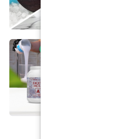
nécessaire. La couverture de 100 ml de
transparent avec le diluant est d'environ 1,5-
2,50 m2. Le pistolet pulvérisateur et le diluant
ne sont pas inclus dans le kit. Attention :
développe initialement une odeur perceptible,
qui disparaît une fois séchée. Travaillez dans un
endroit aéré.