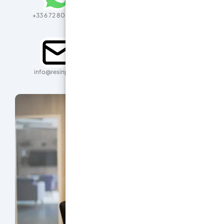
+33 6 72 80 20 75
+33 3 44 07 72 41 INT.1
info@resinpro.fr
@resin_pro