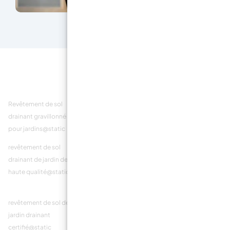
Revêtement de sol
sol en résine drainant
Revêtement de sol
drainant gravillonné
pour jardin@static
drainant pour jardin
pour jardins@static
achat@static
revêtement de sol
Revêtement de sol
revêtement de sol de
drainant de jardin de
drainant de jardin à
jardin drainant à haute
haute qualité@static
haut
résistance@static
rendement@static
revêtement de sol de
Revêtement de sol
revêtement de sol
jardin drainant
drainant pour jardin à
drainant pour jardin
certifié@static
acheter en
coût@static