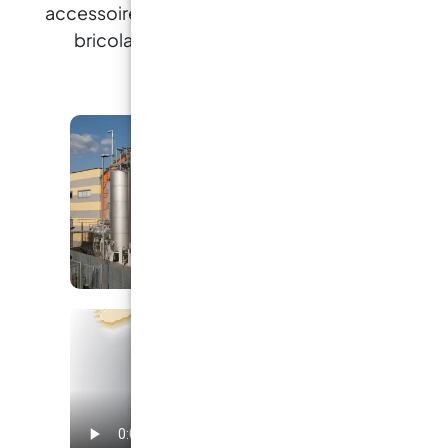
odeur ou un goût est perçu. En l’absence de signal d’ale
accessoires pour la créativité, l'industrie, le
équipements isolants. C. Protection des mains :
bricolage, le revêtement de sol et le
recommandé : Gants de protection conformes aux 
nautisme
21420:2020 et EN ISO 374-1:2016+A1:2018. Observati
gants avant utilisation car la résistance peut varier se
du produit. Remplacer les gants dès qu’ils montrent
détérioration. D. Protection oculaire et faciale :
recommandé : Lunettes panoramiques contre les p
conformes aux normes EN 166:2002 et EN ISO 4007:201
Nettoyer et désinfecter régulièrement les lunettes. Ut
risque de projections de produit. E. Protection du co
recommandé : Vêtements de travail : Conformes aux
6529:2013, EN ISO 13688:2013 et EN 464:1994. 
antidérapantes : Conformes aux normes EN ISO 20347
20345:2022. Observation : Remplacer les vêtements o
dès qu’ils montrent des signes de détérioration. 
Mesures générales : Utiliser des équipements de protec
(EPI) marqués CE. Les recommandations sont adaptées
En cas de dilution, ajuster les mesures selon l’usage
dilution. Installer des douches de sécurité et des st
oculaire dans les zones de stockage, conformément à 
locale applicable. B. Protection respiratoire : Équipe