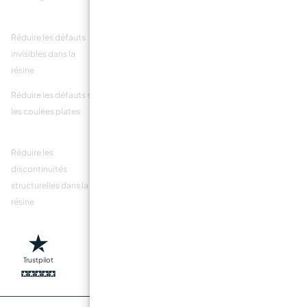
ligne@static
Réduire les défauts
Réduire les défauts
Réduire les défauts
invisibles dans la
dans les points
structurels dans la
résine
angulaires
résine
Réduire les défauts sur
Réduire les
Réduire les
les coulées plates
discontinuités dans la
discontinuités dans la
masse coulée
résine
Réduire les
Réduire les inégalités
Réduire les erreurs
discontinuités
dans la résine coulée
dans la coulée
structurelles dans la
acrylique
résine
Trustpilot
Livraison rapide
Fabriqué en sécurité
Transactions sûres