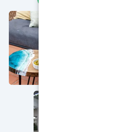
réaction allergique. La lecture de la fiche de données
obligatoire avant utilisation. À partir du 24 août 202
appropriée est obligatoire avant toute utilisation i
professionnelle. https://www.youtube.com/embed
si=gtHIzXL46WCWLxGRhttps://youtube.com/embed
si=LR8PzgxeXNfBu_HW