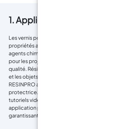
1. Application Résine Époxy
Les vernis polyuréthane offrent des
propriétés antidérapantes, une résistance aux
agents chimiques et à l’abrasion essentielles
pour les projets de résine époxy de haute
qualité. Résistantes pour les sols, les meubles
et les objets décoratifs, les vernis de
RESINPRO assurent une finition durable et
protectrice. Des guides détaillés et des
tutoriels vidéo sont disponibles pour une
application précise de la résine époxy,
garantissant des résultats impeccables.