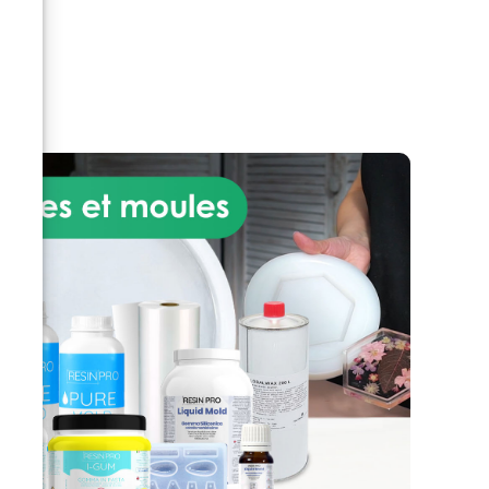
-2,
s.