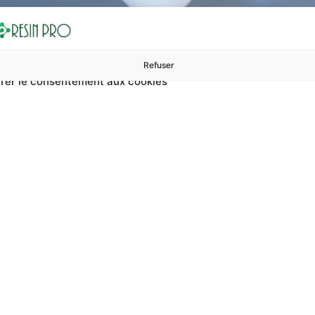
Refuser
rer le consentement aux cookies
ures à 99 €
ents
Accessoires et polissage
Sols et revêtements
Boug
Accueil
Catalyseur pour retouches de peinture polyuréthane
r pour retouches d