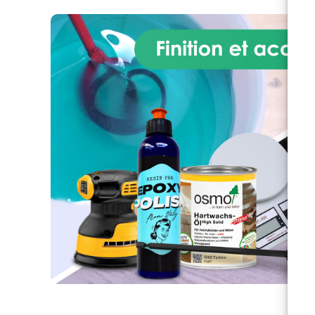
grande vitesse ; IWHITE prend
en seulement 30 minutes.
Reproduisez des objets de
toutes tailles avec rapidité et
précision.
Vous avez des
questions ? Comme nous
sommes directement fabricant,
nous vous fournissons une
assistance professionnelle : pour
toute demande de
renseignements, contactez
notre équipe d'assistance
dédiée pour obtenir une
assistance et des conseils
d'experts.
Façonnez vos
idées maintenant ! Améliorez
votre savoir-faire avec la résine
de moulage en polyuréthane
IWHITE.