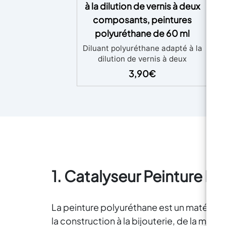
à la dilution de vernis à deux
Po
composants, peintures
polyuréthane de 60 ml
Diluant polyuréthane adapté à la
dilution de vernis à deux
P
composants, peintures
3,90
€
polyuréthane de 60 ml Le
solvant polyuréthane est un
ra
mélange de solvants fins qui
garantissent un pouvoir de
pr
solvabilité élevé. Les solvants à
ré
vitesse d'évaporation élevée et
h
à vitesse moyenne et les agents
m
d'ébullition élevés qui rendent le
séchage du film graduel sont
l'
1. Catalyseur Peinture P
présents dans des parties
équilibrées. Le diluant
polyuréthane est le plus
l'a
La peinture polyuréthane est un matériau p
approprié pour diluer les
transparents, les peintures et
la construction à la bijouterie, de la me