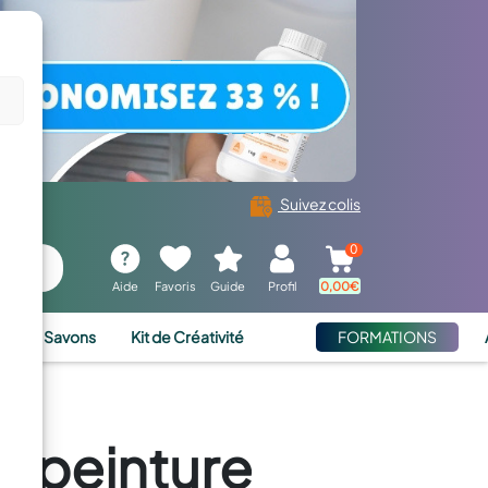
Suivez colis
0
Aide
Favoris
Guide
Profil
0,00
€
ies et Savons
Kit de Créativité
FORMATIONS
e peinture