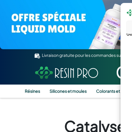
Gé
Livraison gratuite pour les commandes supérie
Résines
Silicones et moules
Colorants et Pigm
Catalyseu