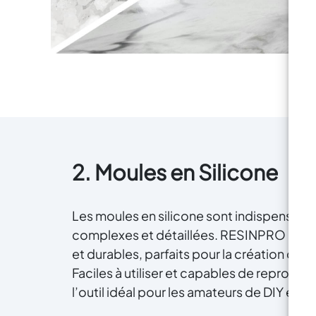
rés
th
v
ce
pe
vos
2. Moules en Silicone
dir
Les moules en silicone sont indispensable
d
complexes et détaillées. RESINPRO propos
d'a
et durables, parfaits pour la création de 
un
Faciles à utiliser et capables de reproduir
d
l’outil idéal pour les amateurs de DIY et d’
p