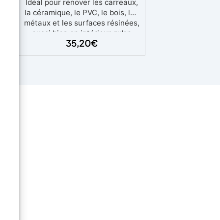
Idéal pour rénover les carreaux,
y
la céramique, le PVC, le bois, les
s
métaux et les surfaces résinées,
des
aussi bien en intérieur qu’en
ue,
35,20
€
extérieur.
Résistant et
act
durable : Offre une résistance
us
aux intempéries, aux rayons UV,
à l’humidité, à l’abrasion et aux
ts
détergents agressifs.
Finition
satinée et esthétique élégante :
s
Disponible en couleurs RAL et
s
NCS sur demande, avec une
finition respirante et résistante.
e
Application et entretien
re
faciles : Monocomposant,
,
s’applique facilement et garantit
ait
un nettoyage simple et durable.
Certifié pour la sécurité :
ous
Conforme aux normes HACCP et
us
marquage CE selon EN 1504-2,
ine
idéal également pour les
ple
environnements alimentaires.