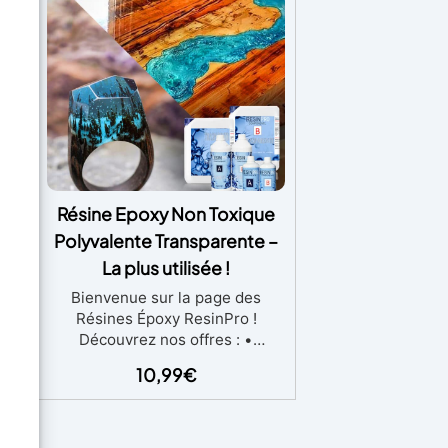
Résine Epoxy Non Toxique
ant
Polyvalente Transparente –
La plus utilisée !
Bienvenue sur la page des
Résines Époxy ResinPro !
Découvrez nos offres : •
 -
Livraison rapide à domicile (24-
10,99
€
48 heures) • Livraison gratuite
e
pour les commandes
té :
supérieures à 99€ • Cours en
u
ligne et webinaires gratuits sur