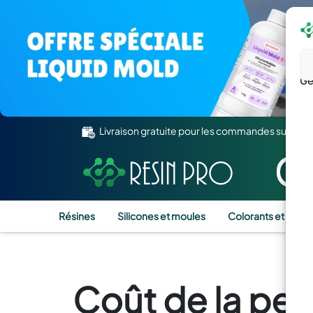
Gé
Livraison gratuite pour les commandes supérie
Résines
Silicones et moules
Colorants et Pigm
Coût de la pe