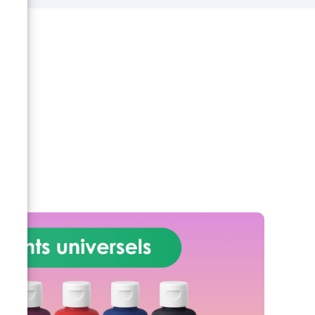
tre
le travail de la résine pour tous
ane
les clients ResinPro RESINPRO
ur
SASU est une entreprise 100%
la
française située à Beauvais, en
Picardie et nos résines sont
e à
certifiées non-toxiques après la
catalyse, transparentes,
à
résistantes et ne jaunissant pas.
t la
Le produit préféré des créatifs
,
et professionnels : la Résine
s
Époxy Transparente Multi-usage
ion
Non-toxique est disponible dans
e
différents formats et pour tous
e de
les budgets ! Caractéristiques : •
t de
Résine époxy transparente,
2
multi-usage • Idéale pour les
ie à
créations artistiques, bijoux,
ans
revêtements de surfaces et DIY
ve :
• Haute résistance aux UV,
e
excellente résistance
la
mécanique, très liquide •