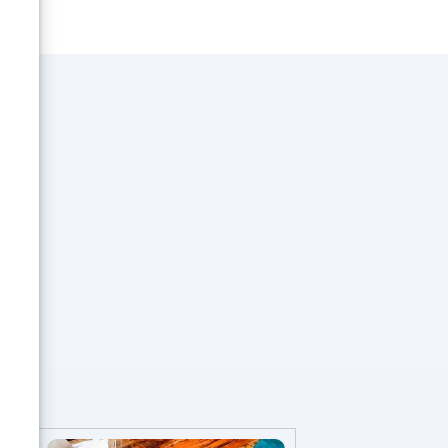
e à
tif
e
!
n