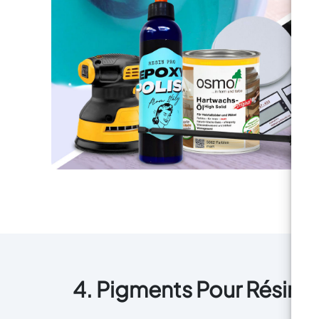
la chaleur qui conserve sa
beauté immaculée au fil du
temps. Facile à installer, ce kit
est le choix privilégié des
amateurs de bricolage et des
professionnels, permettant une
transformation rapide et sans
souci de votre cuisine. Que vous
soyez en pleine rénovation ou
simplement en train de rafraîchir
votre espace de travail, notre kit
offre un résultat professionnel
avec un effort minimal. Chaque
détail de notre Kit Plan de
Travail Cuisine Effet Marbre Noir
a été pensé pour offrir une
combinaison inégalée de style,
de durabilité et de praticité. Le
résultat est une solution de
4. Pigments Pour Résine
design de premier niveau qui
rehausse instantanément votre