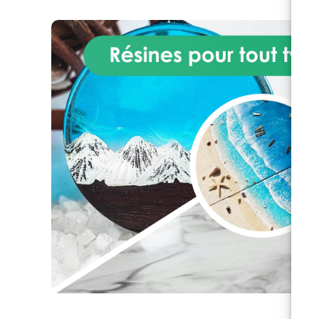
brillantes ou opaques.
g
Disponible en flacon de 60 ml
avec bouchon de sécurité.
t
so
ass
i
vo
d