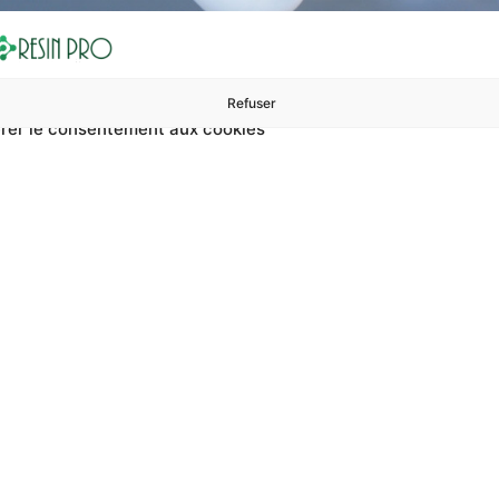
Refuser
rer le consentement aux cookies
ures à 99 €
ents
Accessoires et polissage
Sols et revêtements
Boug
Accueil
Coût de la peinture polyuréthane bicomposante
inture polyuréthan