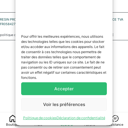
RESIN PRO SASU, n° 4 Allée du Marais de Condé 60510 Rochy-Condé FRANCE TVA
FR05842797722 SIRET 842 797 722 00027 code NAF 4791B
|
|
politique de confidentialité
Politique de cookies
Politique de cookies UE
Pour offrir les meilleures expériences, nous utilisons
des technologies telles que les cookies pour stocker
et/ou accéder aux informations des appareils. Le fait
de consentir à ces technologies nous permettra de
traiter des données telles que le comportement de
navigation ou les ID uniques sur ce site. Le fait de ne
pas consentir ou de retirer son consentement peut
avoir un effet négatif sur certaines caractéristiques et
fonctions.
Accepter
Voir les préférences
0
Politique de cookies
Déclaration de confidentialité
0,00
€
Boutique
Profil
Favoris
Assistance