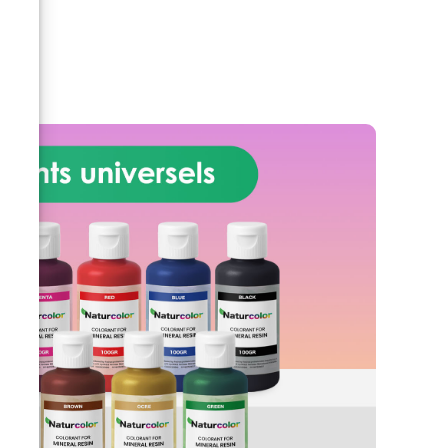
efficace sur les résines et les
e
colorants, c'est un « must » pour
ue
ceux qui travaillent avec des
sion
résines.
En outre, dans le
que
monde des résines, grâce au
sa
pratique distributeur spray, il est
pour
utilisé pour éliminer les bulles
s
superficielles des coulées ; il
é et
suffit de le vaporiser sur la
e
surface de la coulée et de voir
en
disparaître instantanément
des
toutes les bulles qui émergent. À
eu
essayer pour le croire !
Mais
ert
les propriétés de l'alcool
:
isopropylique ne s'arrêtent pas
s
là : s'il est vaporisé sur la
anc
surface de résines colorées
e
(comme des tableaux ou des
ert
revêtements en résine), il crée
des effets décoratifs
.
incroyables, tels que des cellules
r
et des veines, qui laissent