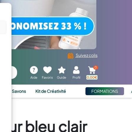
Suivez colis
0
Aide
Favoris
Guide
Profil
0,00
€
ies et Savons
Kit de Créativité
FORMATIONS
ur bleu clair