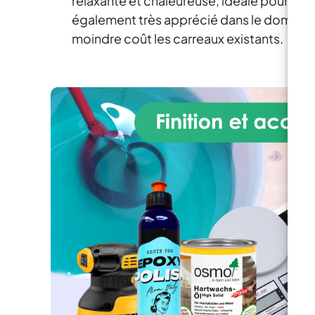
relaxante et chaleureuse, idéale pour les sa
mélangeant 2-3 pigments
également très apprécié dans le domaine
ensemble, vous obtiendrez de
moindre coût les carreaux existants.
nouvelles nuances fantastiques.
Cela permet d'obtenir l'effet
"veiné" (voir photo). Non
toxique: vous n’aurez pas de
craintes à les utiliser pour des
créations, des travaux
artistiques ou artisanaux.
Fabriqué avec des matériaux
non toxiques, n'hésitez pas à
l'utiliser. Excellent pour la
décoration de la maison, la
fabrication de bijoux, les
accessoires du vêtement et
autres objets d'artisanat. Utilisé
pour recouvrir les tables en bois
et en résine, pour fabriquer des
peintures à base de résine. Avec
10 grammes de pigment
métallique, vous pouvez colorer