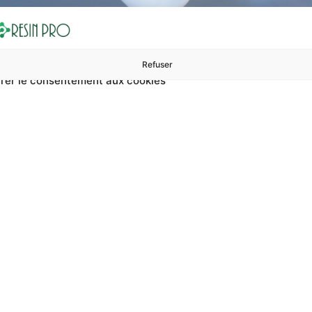
Refuser
rer le consentement aux cookies
ures à 99 €
ents
Accessoires et polissage
Sols et revêtements
Boug
Accueil
Peinture pour carrelage de couleur bleu clair
r carrelage de coule