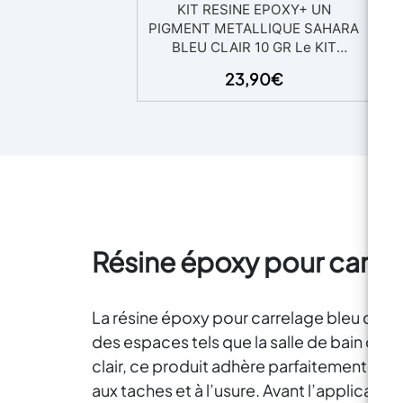
KIT RESINE EPOXY+ UN
PIGMENT METALLIQUE SAHARA
BLEU CLAIR 10 GR Le KIT
jau
comprend : 800 gr Résine époxy
23,90
€
transparente pour pièces
coulées jusqu’à 2 cm Un pigment
Métallique Pearline Sahara Bleu
Clair 10 gr Bestseller de
créations artistiques et de
ag
bijoux, de réparation ou de
revêtements de surface (bois,
ciment, céramique, toile, fibre de
ma
verre) et de modelage! Idéal
et
Résine époxy pour carrel
pour créer des plateaux de
sel
table, des souvenirs, créer une
a
couche de protection sur les
A
images imprimées
La résine époxy pour carrelage bleu clair 
(photographies, toiles,
p
des espaces tels que la salle de bain ou l
peintures), créer du mobilier
in
clair, ce produit adhère parfaitement aux 
design, créer des éléments
su
décoratifs et design avec
aux taches et à l’usure. Avant l’applicati