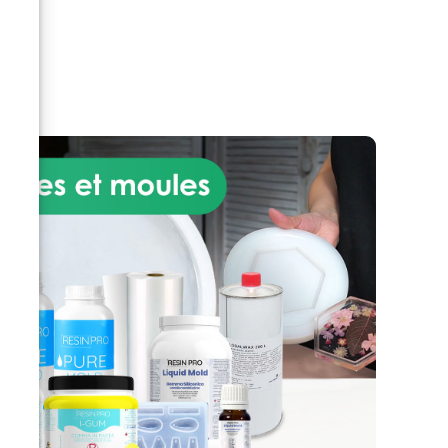
ine,
t
rent
x
le
si
u’à
ne
s.
 les
sols
fet
t et
ec
le à
che