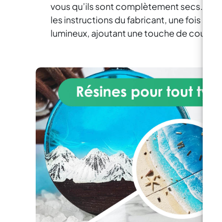
inclusion d’objets dans la résine.
r
vous qu’ils sont complètement secs. Facil
3
les instructions du fabricant, une fois se
Ma
lumineux, ajoutant une touche de couleu
co
de 