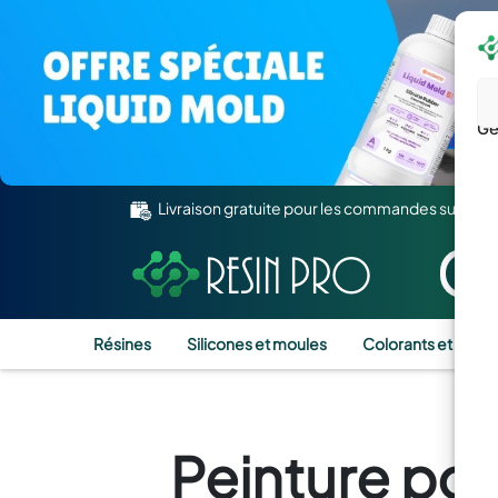
Gé
Livraison gratuite pour les commandes supérie
Résines
Silicones et moules
Colorants et Pigm
Peinture pou