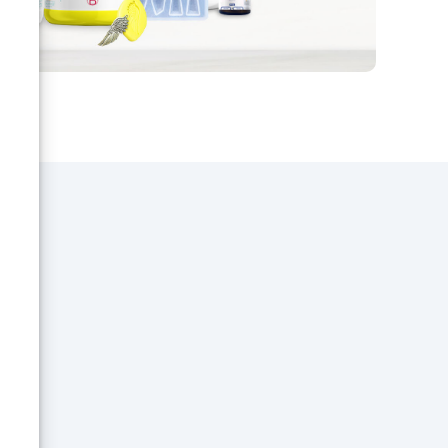
lité
ment
des
es
otre
ai
sine