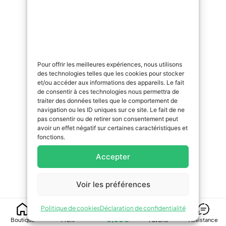
Pour offrir les meilleures expériences, nous utilisons
des technologies telles que les cookies pour stocker
et/ou accéder aux informations des appareils. Le fait
de consentir à ces technologies nous permettra de
traiter des données telles que le comportement de
navigation ou les ID uniques sur ce site. Le fait de ne
pas consentir ou de retirer son consentement peut
avoir un effet négatif sur certaines caractéristiques et
fonctions.
Accepter
Voir les préférences
0
Politique de cookies
Déclaration de confidentialité
0,00
€
Boutique
Profil
Favoris
Assistance