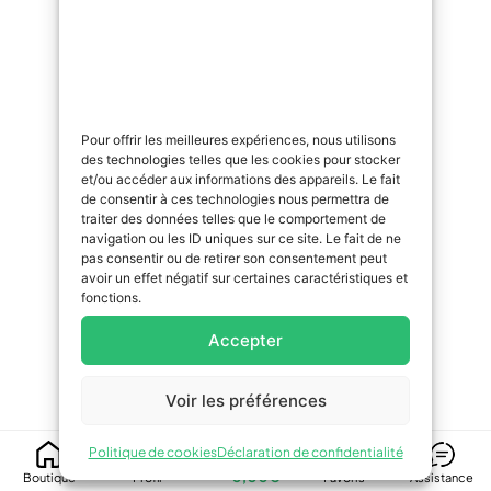
Pour offrir les meilleures expériences, nous utilisons
des technologies telles que les cookies pour stocker
et/ou accéder aux informations des appareils. Le fait
de consentir à ces technologies nous permettra de
traiter des données telles que le comportement de
navigation ou les ID uniques sur ce site. Le fait de ne
pas consentir ou de retirer son consentement peut
avoir un effet négatif sur certaines caractéristiques et
fonctions.
Accepter
Voir les préférences
0
Politique de cookies
Déclaration de confidentialité
0,00
€
Boutique
Profil
Favoris
Assistance