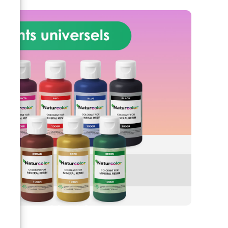
che
l'extérieur, RESINSTONE défend
contre les rayons UV et les
intempéries, partout.
Simple
 ou
Brilliance : Pas de complexité,
 Art
pas de tracas. Versez et
ts
attendez. RESINSTONE ouvre la
voie en moins de 12 heures.
Respirez plus facilement : sans
poussière, poli et respirant. Avec
RESINSTONE, vos sols restent
propres, secs et confortables.
Relevez les défis : huiles,
graisses, acides : rien ne
dérange RESINSTONE. C'est une
résistance chimique avec une
colonne vertébrale.
Endurance Extrême : Qu'il
s'agisse de gel ou de chaleur,
RESINSTONE supporte tout sans
problème. De -30°C [86°F] à
+80°C [176°F].
Construit pour