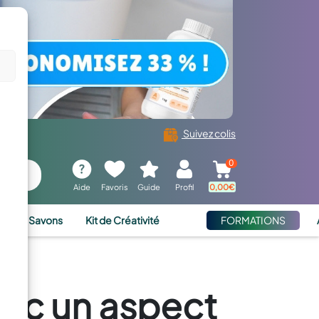
Suivez colis
0
Aide
Favoris
Guide
Profil
0,00
€
ies et Savons
Kit de Créativité
FORMATIONS
vec un aspect