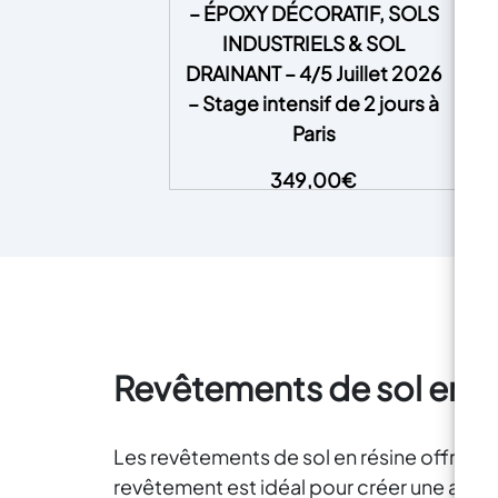
– ÉPOXY DÉCORATIF, SOLS
bu
INDUSTRIELS & SOL
r
DRAINANT – 4/5 Juillet 2026
– Stage intensif de 2 jours à
É
te
Paris
p
FORMATION INTENSIVE –
349,00
€
DEVENEZ EXPERT EN SOLS EN
r
RÉSINE, REVÊTEMENTS ET
su
PLANS DE TRAVAIL DE CUISINE !
Date : Samedi 23 Mai -
r
Dimanche 24 mai
Lieu : 23 bis
rue Jacques Duclos - 78340 LES
qua
CLAYES SOUS BOIS
Horaires
: 9h00 – 18h00 (2 jours de
ra
formation intensive, pause
Revêtements de sol en r
à 
déjeuner incluse) Transformez
r
vos compétences et démarrez
gar
une carrière dans un secteur en
Les revêtements de sol en résine offrent 
pleine croissance !
Imaginez-
rev
revêtement est idéal pour créer une atm
vous proposer des services