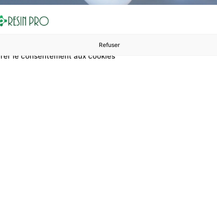
Refuser
rer le consentement aux cookies
ures à 99 €
ents
Accessoires et polissage
Sols et revêtements
Boug
Accueil
Revêtements de sol en résine avec un aspect sobre mat
de sol en résine a