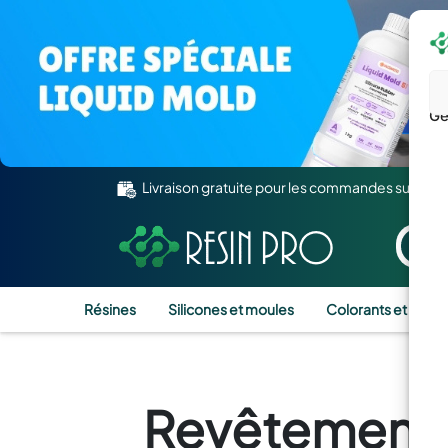
Gé
Livraison gratuite pour les commandes supérie
Résines
Silicones et moules
Colorants et Pigm
Revêtements 