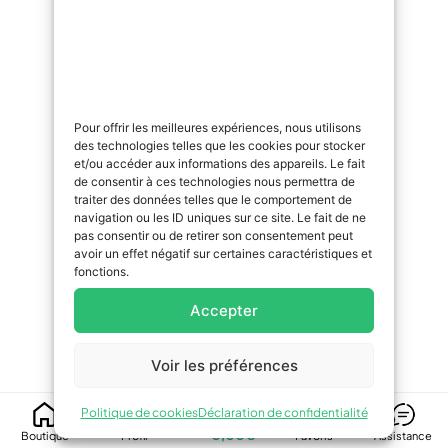
Pour offrir les meilleures expériences, nous utilisons
des technologies telles que les cookies pour stocker
et/ou accéder aux informations des appareils. Le fait
de consentir à ces technologies nous permettra de
traiter des données telles que le comportement de
navigation ou les ID uniques sur ce site. Le fait de ne
pas consentir ou de retirer son consentement peut
avoir un effet négatif sur certaines caractéristiques et
fonctions.
Accepter
Voir les préférences
0
Politique de cookies
Déclaration de confidentialité
0,00
€
Boutique
Profil
Favoris
Assistance