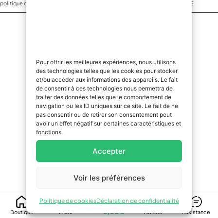
|
|
politique de confidentialité
Politique de cookies
Politique de cookies UE
Pour offrir les meilleures expériences, nous utilisons
des technologies telles que les cookies pour stocker
et/ou accéder aux informations des appareils. Le fait
de consentir à ces technologies nous permettra de
traiter des données telles que le comportement de
navigation ou les ID uniques sur ce site. Le fait de ne
pas consentir ou de retirer son consentement peut
avoir un effet négatif sur certaines caractéristiques et
fonctions.
Accepter
Voir les préférences
0
Politique de cookies
Déclaration de confidentialité
0,00
€
Boutique
Profil
Favoris
Assistance