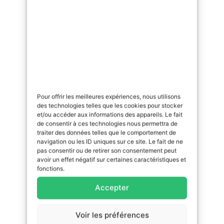
Pour offrir les meilleures expériences, nous utilisons
des technologies telles que les cookies pour stocker
et/ou accéder aux informations des appareils. Le fait
de consentir à ces technologies nous permettra de
traiter des données telles que le comportement de
navigation ou les ID uniques sur ce site. Le fait de ne
pas consentir ou de retirer son consentement peut
avoir un effet négatif sur certaines caractéristiques et
fonctions.
Accepter
Voir les préférences